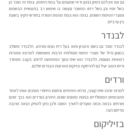
גם אם אין לכם ניסיון בגינון ודאי שמעתם על צמח היסמין. צמח זה מוכר הן
בשל יופיו והן בשל ריחו המשכר ונעשה בו שימוש רב בתעשיית הבשמים
ומוצרי הטיפוח השונים. בגינה הוא צמח מטפס הפורח בחודשי הקיץ בשעת
בין ערביים.
לבנדר
לבנדר מוכר גם בשם אזוביון והוא בעל ריח נעים ומרגיע. הלבנדר משולב
במגוון גדול של מוצרי טיפוח וסגולותיו הרבות משמשות למרפא ומטרות
רפואיות מגוונות. הלבנדר הוא שיח נמוך המתפשט לרוחב בקצב מסחרר
וריחו הטוב יעיל גם להרחקת מזיקים מארונות הבגדים שלכם.
ורדים
למרות שזהו שיח קוצני, פרחיו היפיפיים וניחוחו הייחודי הופכים אותו לאחד
מהצמחים הפופולריים בגינות מסוגים שונים. היתרון בוורדים הוא בכך שהם
פורחים בכמה וכמה מועדים לאורך השנה ולכן ניתן להפיק הנאה מרובה
מריחם העז.
בזיליקום