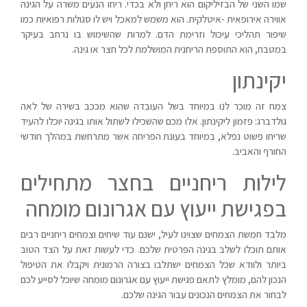
שמו השני של הבזיליקום הוא ריחן ולא בכדי. ריחו הנעים משרה על הגינה
אווירה אירופאית -איטלקית. הוא משמש למאכל ויש לו סגולות רפואיות כמו
שיפור תהליכי עיכול וזרימת הדם. למרות שהשימוש בו נרחב בעיקר
במטבח, הוא התוספת הריחנית המושלמת לכל חצר או גינה.
יקינתון
צמח זה מוכר לנו במיוחד בשל העובדה שהוא מככב בשירה של לאה
גולדברג: פזמון ליקינתון. אלו מכם שהשכילו לשתול אותו בגינה יוכלו להעיד
שריחו פשוט נפלא, במיוחד בעונת הפריחה אשר מתרחשת במהלך חודשי
החורף והאביב.
לילות ריחניים בחצר מתחילים
בפגישת ייעוץ עם אגרונום מומחה
מלבד חמשת הצמחים שצוינו לעיל, ישנם עוד שיחים וצמחים ריחניים רבים
אותם תוכלו לשלב בגינה הפרטית שלכם. כדי לעשות זאת על הצד הטוב
ביותר ולוודא שכל הצמחים ישתלבו בצורה הרמונית ויקבלו את הטיפול
הנכון להם, מומלץ לתאם פגישת ייעוץ עם אגרונום מומחה שיוכל לסייע לכם
לבחור את הצמחים הנכונים עבור הגינה שלכם.