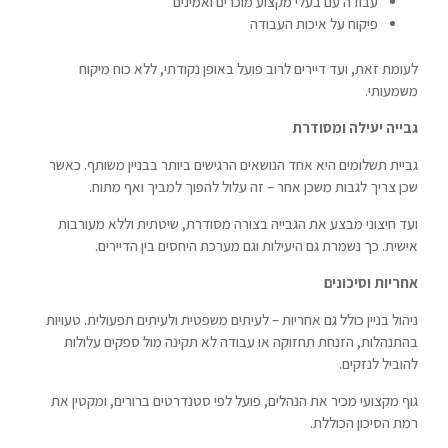
עבודה עם בעלי מקצוע מוכרים ואמינים
פיקוח על איכות העבודה
לעומת זאת, ועד דיירים לרוב פועל באופן נקודתי, ללא כוח מיקוח
משמעותי.
גבייה יעילה ומסודרת
גביית תשלומים היא אחד הנושאים הרגישים ביותר בבניין משותף. כאשר
שכן צריך לגבות משכן אחר – זה עלול להפוך למביך ואף מתוח.
ועד חיצוני מבצע את הגבייה בצורה מסודרת, שיטתית וללא מעורבות
אישית. כך נשמרת גם היעילות וגם מערכת היחסים בין הדיירים.
אחריות וסיכונים
ניהול בניין כולל גם אחריות – לעיתים משפטית ולעיתים תפעולית. טעויות
בהתנהלות, הזנחת תחזוקה או עבודה לא תקינה מול ספקים עלולות
להוביל לנזקים.
גוף מקצועי מכיר את הנהלים, פועל לפי סטנדרטים ברורים, ומקטין את
רמת הסיכון הכוללת.