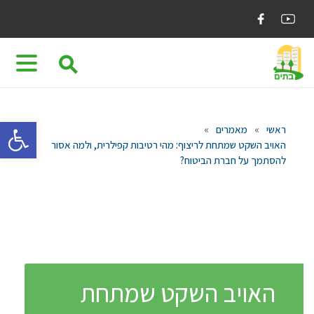
Ski
t
conten
⚲
פתח 
ראשי
»
מאמרים
»
האויב השקט שמתחת לריצוף: מהי רטיבות קפילרית, ולמה אסור
להסתמך על חברת הביטוח?
האויב השקט שמתחת