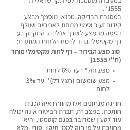
במעבדה מוסמכת לפי תקן ישראלי ת"י
1555*.
במסגרת הבדיקה, טכנאי מוסמך מבצע
קידוח זעיר וסמוי מתחת לאריחים ושולף
דגימה מהמצע לצורך אנליזה. התקן קובע
רף מקסימלי ברור לרמת הלחות המותרת:
סוג מצע הבידוד – רף לחות מקסימלי מותר
(ת"י 1555)
מצע חול* : עד 6% לחות
מצע שומשום (חצץ דק)* עד 3%
לחות
חריגה מנתונים אלו מהווה ראיה טכנית
חותכת. במצב זה, חברת הביטוח אינה יכולה
עוד לטעון שמדובר בפגם קוסמטי, והיא
מחויבת על פי חוק לממן תיקון יסודי ומלא