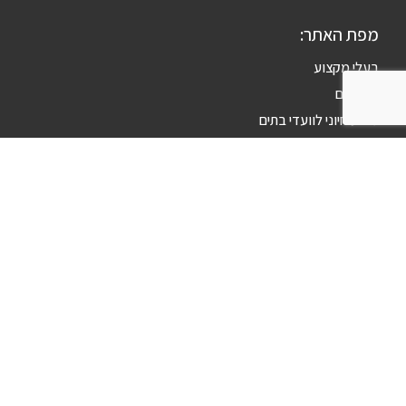
מפת האתר:
בעלי מקצוע
מאמרים
מידע חיוני לוועדי בתים
פרסום באתר
הסדרי נגישות
הצהרת פרטיות
פורטל בתים בפייסבוק:
כל הזכויות שמורות לפורטל בתים, האתר המוביל לבית ולמבנה
משנת 2006. בניהול שחר פיתוח אתרים