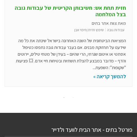
חזית תחת אש: חשיבותן הקריטית של עבודות גובה
בצל המלחמה
מאת צוות אתר בתים
עבודות גובה
שיפוץ חזית/חיפוי אבן
המציאות הביטחונית של השנה האחרונה בישראל שינתה את כל מה
שידענו על תחזוקת מבנים. אם בעבר עבודות גובה נתפסו כטיפול
אסתטי או איטום שגרתי, הרי שהיום – בעידן של מטחי טילים, יירוטים
והדף – מדובר במבצע להצלת תשתיות ובטיחות חיי אדם. ​💥 פציעות
"שקופות": השפעת...
להמשך קריאה »
פורטל בתים - אתר הבית לוועד ולדייר