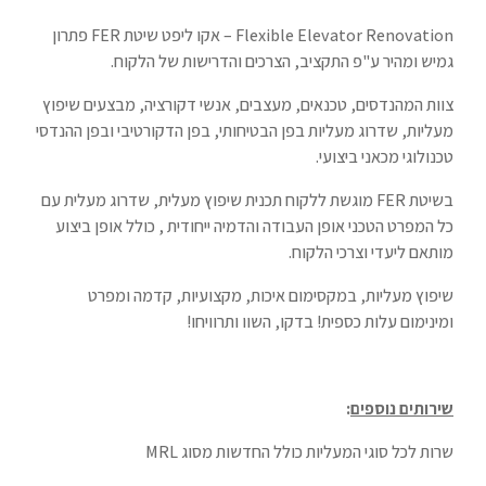
Flexible Elevator Renovation – אקו ליפט שיטת FER פתרון
גמיש ומהיר ע"פ התקציב, הצרכים והדרישות של הלקוח.
צוות המהנדסים, טכנאים, מעצבים, אנשי דקורציה, מבצעים שיפוץ
מעליות, שדרוג מעליות בפן הבטיחותי, בפן הדקורטיבי ובפן ההנדסי
טכנולוגי מכאני ביצועי.
בשיטת FER מוגשת ללקוח תכנית שיפוץ מעלית, שדרוג מעלית עם
כל המפרט הטכני אופן העבודה והדמיה ייחודית , כולל אופן ביצוע
מותאם ליעדי וצרכי הלקוח.
שיפוץ מעליות, במקסימום איכות, מקצועיות, קדמה ומפרט
ומינימום עלות כספית! בדקו, השוו ותרוויחו!
שירותים נוספים
:
שרות לכל סוגי המעליות כולל החדשות מסוג MRL