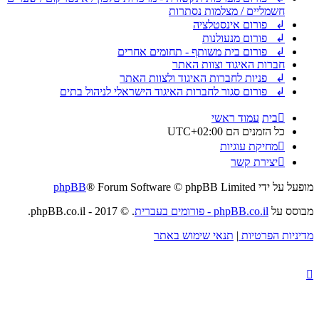
חשמליים / מצלמות נסתרות
↲ פורום אינסטלציה
↲ פורום מנעולנות
↲ פורום בית משותף - תחומים אחרים
חברות האיגוד וצוות האתר
↲ פניות לחברות האיגוד ולצוות האתר
↲ פורום סגור לחברות האיגוד הישראלי לניהול בתים
בית
עמוד ראשי
כל הזמנים הם
UTC+02:00
מחיקת עוגיות
יצירת קשר
מופעל על ידי
® Forum Software © phpBB Limited
phpBB
מבוסס על
phpBB.co.il - פורומים בעברית
. © 2017 - phpBB.co.il.
מדיניות הפרטיות
|
תנאי שימוש באתר