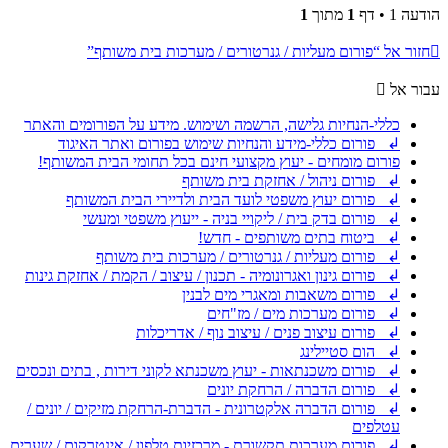
הודעה 1 • דף
1
מתוך
1
חזור אל “פורום מעליות / גנרטורים / מערכות בית משותף”
עבור אל
כללי-הנחיות גלישה, הרשמה ושימוש. מידע על הפורומים והאתר
↲ פורום כללי-מידע והנחיות שימוש בפורום ואתר האיגוד
פורום מומחים - יעוץ מקצועי חינם בכל תחומי הבית המשותף!
↲ פורום ניהול / אחזקת בית משותף
↲ פורום יעוץ משפטי לועד הבית ולדיירי הבית המשותף
↲ פורום בדק בית / ליקויי בניה - ייעוץ משפטי ומעשי
↲ ביטוח בתים משותפים - חדש!
↲ פורום מעליות / גנרטורים / מערכות בית משותף
↲ פורום גינון ואגרונומיה - תכנון / עיצוב / הקמת / אחזקת גינות
↲ פורום משאבות ומאגרי מים לבנין
↲ פורום מערכות מים / מז"חים
↲ פורום עיצוב פנים / עיצוב נוף / אדריכלות
↲ הום סטיילינג
↲ פורום משכנתאות - יעוץ משכנתא לקוני דירות , בתים ונכסים
↲ פורום הדברה / הרחקת יונים
↲ פורום הדברה אלקטרונית - הדברת-הרחקת מזיקים / יונים /
עטלפים
↲ פורום מערכות תקשורת - מרכזיות טלפון / אינטרקום / שערים