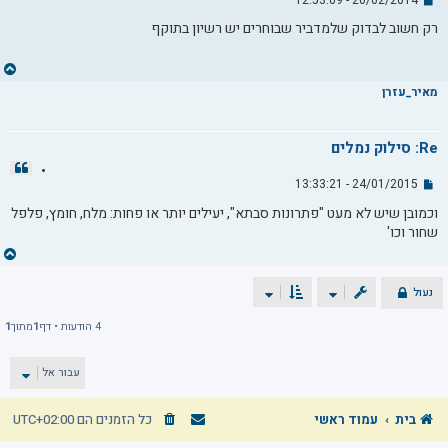
ש
ל
ט
ל
ו
רק חשוב לבדוק שלמדביר שבוחרים יש רשיון בתוקף
י
ה
ט
ח
ה
ח
ז
מאיר_עזרן
ר
ה
ל
Re: סילוק נמלים
מ
צ
ע
י
24/01/2015 - 13:33:21
ש
ל
ט
ל
ו
וכמובן שיש לא מעט "פתרונות סבתא", יעילים יותר או פחות: מלח, חומץ, פלפל
י
ה
ט
ח
שחור וכו'
ה
ח
ז
ר
נעול
ה
ל
4 הודעות • דף
1
מתוך
1
מ
ע
עבור אל
ל
ה
בית
עמוד ראשי
כל הזמנים הם
UTC+02:00