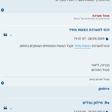
ט
ח
ה
ח
ז
מנהל מערכת
מנהל מערכת הפורומים של "בתים"
ר
ה
ל
כנס למערכת הצעות מחיר
מ
צ
ע
י
28/09/2009 - 19:31:57
ש
ל
ט
ל
ו
כנס למערכת
הצעות מחיר
וקבל הצעות ממומחים העוסקים בתחום.
י
ה
ט
ח
ה
בברכה, ליאור
מנהל הפורום
מנהל פורום בתים
ח
ז
gindore
ר
ה
ל
Re: סילוק נמלים
מ
צ
ע
י
20/02/2014 - 12:53:09