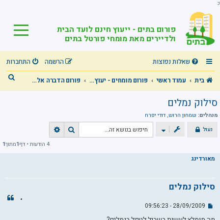
כ
פורום בתים - ייעוץ חינם לועד הבית
ולדיירים מאת מומחי פורטל בתים
שאלות נפוצות
הרשמה
התחברות
ח
בית
עמוד ראשי
פורום מומחים - יעוץ מקצועי חינם בכל תחומי הבית המשותף!
פורום הדברה אלקטרונית - הדברת-הרחקת מזיקים / יונים / עטלפים
י
סילוק נמלים
פ
מנהלים:
שמחון הרוש
,
דודי יפרח
ו
נעול
ח
ח
ש
י
י
4 הודעות • דף
1
מתוך
1
פ
פ
מאורדינג
ו
ו
ש
ש
מ
סילוק נמלים
ת
ק
צ
ד
י
28/09/2009 - 09:56:23
ש
ט
ם
ל
ו
מה מומלץ לעשות בשביל לטפל בנמלים?
י