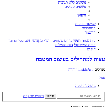
נושאים ללא תגובות
נושאים פעילים
חיפוש
שאלות נפוצות
התחברות
הרשמה
בית
עמוד ראשי
פורום מומחים - יעוץ מקצועי חינם בכל תחומי
הבית המשותף!
הום סטיילינג
חיפוש
עצות למתחילים בעיצוב המטבח
מנהלים:
InsideArt
,
זוהרה
נעול
גרסה להדפסה
חיפוש מתקדם
חיפוש