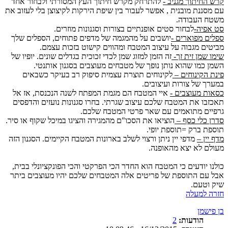
קרש החיתוך מגניב -
להתרחק מקרש חיתוך העץ המסורתי ולבחור אחד
עם מסננת מובנית , אפשר לעבור בין שיפת הירקות לקיצוצן בלי לעזוב את
משטח העבודה.
סט אפיה-
לבחור סטים אופנתיים בצורות וסגנונות מוזרים.
ספלים מפוארים -
יושבים על מהמגמה של מדפים פתוחים, הספלים שלך
מביטים מגבוה על עיצוב המטבח ומהווים קישוט בזכות עצמם.
שימו שמן זית זך-
זה הזמן למזוג שמן לכדי זכוכית בגדלים שונים. יופיו של
השמן כמו שהוא נותן נופך של מטבחים מעוצבים בסגנון אותנטי.
פינת הקינוחים –
לקינוחים תוצרת עצמית סיפוק רב בעיקר כשבאים
במערך של צורות ועיצובים.
כסאות מעוצבים -
איי המטבח הם מגמת המפתח לשנה הנכנסת, אז אל
תאכזבו את המטבח שלכם עיצוב שגרתי. בחרו סגנונות נועזים והדפסים
גרפיים מתואמים עם שאר פרטי המטבח שלכם.
סדרן כלי כסף –
הוציאו את הסכו"ם מהמגירה והציגו במיכל שקוף או סיר.
תוספת ברק =תוספת יופי.
מדף יין –
מדפי יין ניתן ורצוי לשלב בארונות המטבח הקיימים. הסגנון הזה
מעולם לא יצא מהאופנה.
כולנו יודעים כי המטבח הוא החדר הכי הפרקטי והכי הפונקציונלי בבית,
אבל עם התוספת של פריטים אלה המטבחים שלכם יהיו מעוצבים ביתר
שיק וטעם.
חזרה למעלה
בן פישמן
הודעות:
2