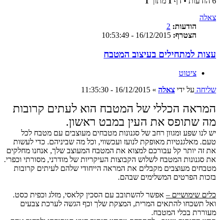
6 הודעות • דף
1
מתוך
1
צאלה
הודעות:
2
הצטרף:
16/12/2015 - 10:53:49
עצות למתחילים בעיצוב המטבח
ציטוט
שליחה
על ידי
צאלה
»
16/12/2015 - 11:35:30
המראה הכללי של המטבח הוא לעתים קרובות
מה שתופס את העין במבט ראשון.
יש לנו שפע ומגוון רחב של סגנונות מטבחים מעוצבים עם מטבח לכל
טעם. מאלגנטיות מאופקת לנועז ועכשווי, וכל מה שביניהם. כדי לעשות
את זה יותר קל עבורכם למצוא את המטבח המעוצב שלך, אנחנו מחלקים
את סגנונות המטבח לשלוש הקבוצות העיקריות של מודרני, מסורתי וכפרי.
מטבחים מעוצבים מקבלים את המראה הייחודי שלהם לעיתים קרובות
בזכות הפרטים המשלימים שבהם.
כלים שימושיים –
אפשר להשתובב עם הסכין קלאסי, מזלג וכפית כסט.
ואל תשכחו להתאים המרית, המצקת שלך וכף הגשה לערכת צבעים
מעוררת בכלי המטבח.