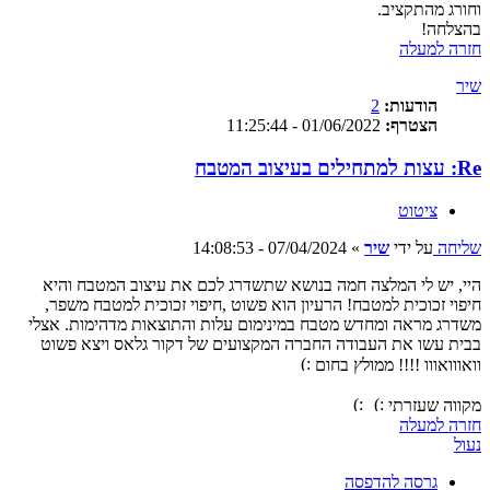
וחורג מהתקציב.
בהצלחה!
חזרה למעלה
שיר
הודעות:
2
הצטרף:
01/06/2022 - 11:25:44
Re: עצות למתחילים בעיצוב המטבח
ציטוט
שליחה
על ידי
שיר
»
07/04/2024 - 14:08:53
היי, יש לי המלצה חמה בנושא שתשדרג לכם את עיצוב המטבח והיא
חיפוי זכוכית למטבח! הרעיון הוא פשוט ,חיפוי זכוכית למטבח משפר,
משדרג מראה ומחדש מטבח במינימום עלות והתוצאות מדהימות. אצלי
בבית עשו את העבודה החברה המקצועים של דקור גלאס ויצא פשוט
וואווואווו !!!! ממולץ בחום
מקווה שעזרתי
חזרה למעלה
נעול
גרסה להדפסה