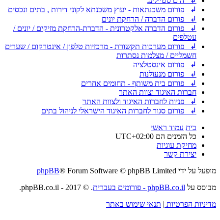
↲ הום סטיילינג
↲ פורום משכנתאות - יעוץ משכנתא לקוני דירות , בתים ונכסים
↲ פורום הדברה / הרחקת יונים
↲ פורום הדברה אלקטרונית - הדברת-הרחקת מזיקים / יונים /
עטלפים
↲ פורום מערכות תקשורת - מרכזיות טלפון / אינטרקום / שערים
חשמליים / מצלמות נסתרות
↲ פורום אינסטלציה
↲ פורום מנעולנות
↲ פורום בית משותף - תחומים אחרים
חברות האיגוד וצוות האתר
↲ פניות לחברות האיגוד ולצוות האתר
↲ פורום סגור לחברות האיגוד הישראלי לניהול בתים
בית
עמוד ראשי
כל הזמנים הם
UTC+02:00
מחיקת עוגיות
יצירת קשר
מופעל על ידי
® Forum Software © phpBB Limited
phpBB
מבוסס על
phpBB.co.il - פורומים בעברית
. © 2017 - phpBB.co.il.
מדיניות הפרטיות
|
תנאי שימוש באתר