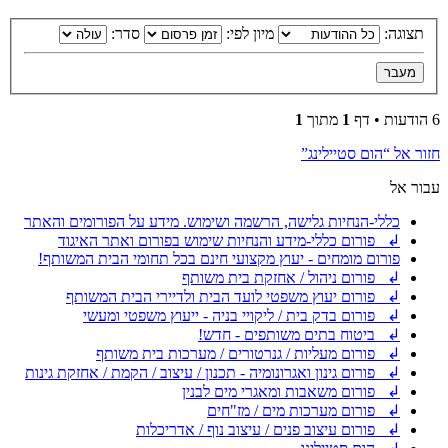
תצוגה:
מיון לפי:
סדר:
6 הודעות • דף
1
מתוך
1
חזור אל “הום סטיילינג”
עבור אל
כללי-הנחיות גלישה, הרשמה ושימוש. מידע על הפורומים והאתר
↲ פורום כללי-מידע והנחיות שימוש בפורום ואתר האיגוד
פורום מומחים - יעוץ מקצועי חינם בכל תחומי הבית המשותף!
↲ פורום ניהול / אחזקת בית משותף
↲ פורום יעוץ משפטי לועד הבית ולדיירי הבית המשותף
↲ פורום בדק בית / ליקויי בניה - ייעוץ משפטי ומעשי
↲ ביטוח בתים משותפים - חדש!
↲ פורום מעליות / גנרטורים / מערכות בית משותף
↲ פורום גינון ואגרונומיה - תכנון / עיצוב / הקמת / אחזקת גינות
↲ פורום משאבות ומאגרי מים לבנין
↲ פורום מערכות מים / מז"חים
↲ פורום עיצוב פנים / עיצוב נוף / אדריכלות