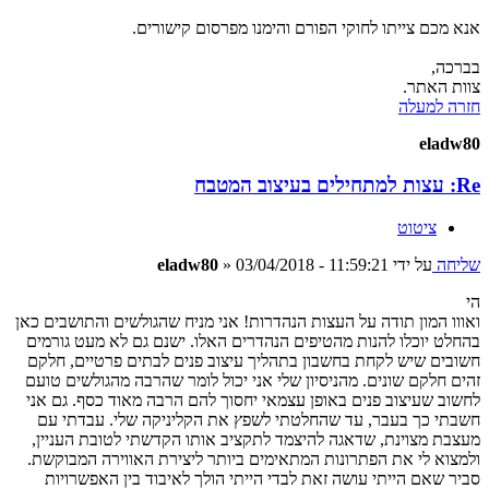
אנא מכם צייתו לחוקי הפורם והימנו מפרסום קישורים.
בברכה,
צוות האתר.
חזרה למעלה
eladw80
Re: עצות למתחילים בעיצוב המטבח
ציטוט
שליחה
על ידי
03/04/2018 - 11:59:21
»
eladw80
הי
ואווו המון תודה על העצות הנהדרות! אני מניח שהגולשים והתושבים כאן
בהחלט יוכלו להנות מהטיפים הנהדרים האלו. ישנם גם לא מעט גורמים
חשובים שיש לקחת בחשבון בתהליך עיצוב פנים לבתים פרטיים, חלקם
זהים חלקם שונים. מהניסיון שלי אני יכול לומר שהרבה מהגולשים טועם
לחשוב שעיצוב פנים באופן עצמאי יחסוך להם הרבה מאוד כסף. גם אני
חשבתי כך בעבר, עד שהחלטתי לשפץ את הקליניקה שלי. עבדתי עם
מעצבת מצוינת, שדאגה להיצמד לתקציב אותו הקדשתי לטובת העניין,
ולמצוא לי את הפתרונות המתאימים ביותר ליצירת האווירה המבוקשת.
סביר שאם הייתי עושה זאת לבדי הייתי הולך לאיבוד בין האפשרויות