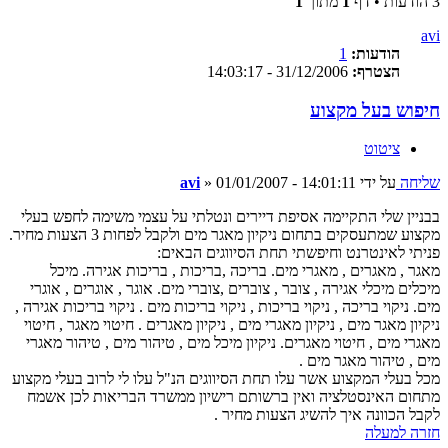
3 הודעות • דף
1
מתוך
1
avi
הודעות:
1
הצטרף:
31/12/2006 - 14:03:17
חיפוש בעל מקצוע
ציטוט
שליחה
על ידי
01/01/2007 - 14:01:11
»
avi
בבניין שלי התקיימה אסיפת דיירים ונטלתי על עצמי משימה לחפש בעלי
מקצוע שמתעסקים בתחום ניקיון מאגר מים ולקבל לפחות 3 הצעות מחיר.
פניתי לאינטרנט וחיפשתי תחת הסיווגים הבאים:
מאגר , מאגרים , מאגרי מים. בריכה ,בריכות , בריכות אגירה. מיכל
מיכלים מיכלי אגירה , צובר , צוברים ,צוברי מים. אוגר , אוגרים , אוגרי
מים. ניקוי בריכה , ניקוי בריכות , ניקוי בריכות מים . ניקוי בריכות אגירה ,
ניקיון מאגר מים , ניקיון מאגרי מים , ניקיון מאגרים . חיטוי מאגר , חיטוי
מאגרי מים , חיטוי מאגרים. ניקיון מיכל מים , טיהור מים , טיהור מאגרי
מים , טיהור מאגר מים .
מכל בעלי המקצוע אשר עלו תחת הסיווגים הנ"ל עלו לי לרוב בעלי מקצוע
מתחום האינסטלציה ואין ברשותם רישיון ממשרד הבריאות לכן אשמח
לקבל הכוונה איך להשיג הצעות מחיר .
חזרה למעלה