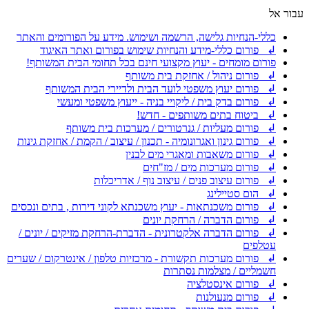
עבור אל
כללי-הנחיות גלישה, הרשמה ושימוש. מידע על הפורומים והאתר
↲ פורום כללי-מידע והנחיות שימוש בפורום ואתר האיגוד
פורום מומחים - יעוץ מקצועי חינם בכל תחומי הבית המשותף!
↲ פורום ניהול / אחזקת בית משותף
↲ פורום יעוץ משפטי לועד הבית ולדיירי הבית המשותף
↲ פורום בדק בית / ליקויי בניה - ייעוץ משפטי ומעשי
↲ ביטוח בתים משותפים - חדש!
↲ פורום מעליות / גנרטורים / מערכות בית משותף
↲ פורום גינון ואגרונומיה - תכנון / עיצוב / הקמת / אחזקת גינות
↲ פורום משאבות ומאגרי מים לבנין
↲ פורום מערכות מים / מז"חים
↲ פורום עיצוב פנים / עיצוב נוף / אדריכלות
↲ הום סטיילינג
↲ פורום משכנתאות - יעוץ משכנתא לקוני דירות , בתים ונכסים
↲ פורום הדברה / הרחקת יונים
↲ פורום הדברה אלקטרונית - הדברת-הרחקת מזיקים / יונים /
עטלפים
↲ פורום מערכות תקשורת - מרכזיות טלפון / אינטרקום / שערים
חשמליים / מצלמות נסתרות
↲ פורום אינסטלציה
↲ פורום מנעולנות