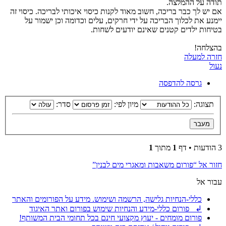
תודה על ההמלצה.
אם יש לך כבר בריכה, חשוב מאוד לקנות כיסוי איכותי לבריכה. כיסוי זה
יימנע את לכלוך הבריכה על ידי חרקים, עלים וכדומה וכן ישמור על
בטיחות ילדים קטנים שאינם יודעים לשחות.
בהצלחה!
חזרה למעלה
נעול
גרסה להדפסה
תצוגה:
מיון לפי:
סדר:
3 הודעות • דף
1
מתוך
1
חזור אל “פורום משאבות ומאגרי מים לבנין”
עבור אל
כללי-הנחיות גלישה, הרשמה ושימוש. מידע על הפורומים והאתר
↲ פורום כללי-מידע והנחיות שימוש בפורום ואתר האיגוד
פורום מומחים - יעוץ מקצועי חינם בכל תחומי הבית המשותף!