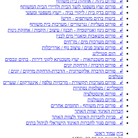
↲ פורום ניהול / אחזקת בית משותף
↲ פורום יעוץ משפטי לועד הבית ולדיירי הבית המשותף
↲ פורום בדק בית / ליקויי בניה - ייעוץ משפטי ומעשי
↲ ביטוח בתים משותפים - חדש!
↲ פורום מעליות / גנרטורים / מערכות בית משותף
↲ פורום גינון ואגרונומיה - תכנון / עיצוב / הקמת / אחזקת גינות
↲ פורום משאבות ומאגרי מים לבנין
↲ פורום מערכות מים / מז"חים
↲ פורום עיצוב פנים / עיצוב נוף / אדריכלות
↲ הום סטיילינג
↲ פורום משכנתאות - יעוץ משכנתא לקוני דירות , בתים ונכסים
↲ פורום הדברה / הרחקת יונים
↲ פורום הדברה אלקטרונית - הדברת-הרחקת מזיקים / יונים /
עטלפים
↲ פורום מערכות תקשורת - מרכזיות טלפון / אינטרקום / שערים
חשמליים / מצלמות נסתרות
↲ פורום אינסטלציה
↲ פורום מנעולנות
↲ פורום בית משותף - תחומים אחרים
חברות האיגוד וצוות האתר
↲ פניות לחברות האיגוד ולצוות האתר
↲ פורום סגור לחברות האיגוד הישראלי לניהול בתים
בית
עמוד ראשי