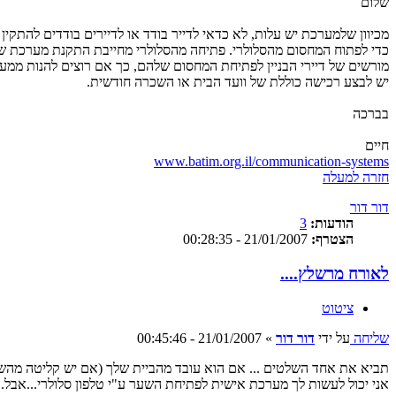
שלום
מכיוון שלמערכת יש עלות, לא כדאי לדייר בודד או לדיירים בודדים להתקין
כדי לפתוח המחסום מהסלולרי. פתיחה מהסלולרי מחייבת התקנת מערכת ש
מורשים של דיירי הבניין לפתיחת המחסום שלהם, כך אם רוצים להנות ממע
יש לבצע רכישה כוללת של וועד הבית או השכרה חודשית.
בברכה
חיים
www.batim.org.il/communication-systems
חזרה למעלה
דור דור
הודעות:
3
הצטרף:
21/01/2007 - 00:28:35
לאורח מרשלץ....
ציטוט
שליחה
על ידי
דור דור
»
21/01/2007 - 00:45:46
תביא את אחד השלטים ... אם הוא עובד מהביית שלך (אם יש קליטה מהש
אני יכול לעשות לך מערכת אישית לפתיחת השער ע"י טלפון סלולרי...אבל.. זה יעלה לך כ500 שקלים...ודורש הפעלת שירותי שיחה מזוהה אצלך בבית אם שווה לך צור קשר דר