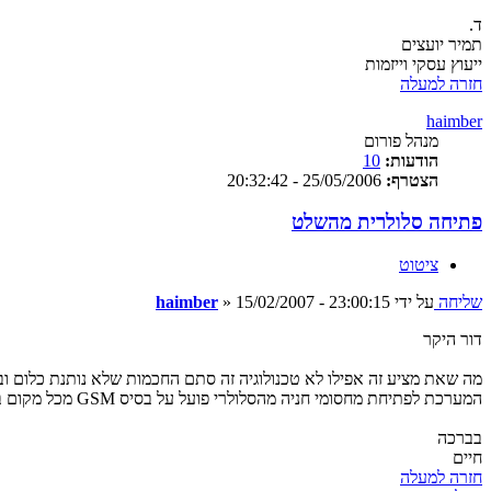
ד.
תמיר יועצים
ייעוץ עסקי וייזמות
חזרה למעלה
haimber
מנהל פורום
הודעות:
10
הצטרף:
25/05/2006 - 20:32:42
פתיחה סלולרית מהשלט
ציטוט
שליחה
על ידי
15/02/2007 - 23:00:15
»
haimber
דור היקר
מה שאת מציע זה אפילו לא טכנולוגיה זה סתם החכמות שלא נותנת כלום וב
המערכת לפתיחת מחסומי חניה מהסלולרי פועל על בסיס GSM מכל מקום בארץ, ואפשר להטעין אותה עד 1200 מנויים. לחבר שיחה מזוהה לשלט שיפתח את השער בזמן של קצר, זה מזמן לא טריק.
בברכה
חיים
חזרה למעלה