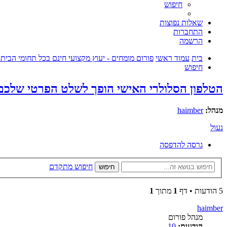
חיפוש
שאלות נפוצות
התחברות
הרשמה
בית
עמוד ראשי
פורום מומחים - יעוץ מקצועי חינם בכל תחומי הבית
חיפוש
הטלפון הסלולרי האישי הופך לשלט הפרטי שלכם
מנהל:
haimber
נעול
גרסה להדפסה
חיפוש מתקדם
חיפוש
5 הודעות • דף
1
מתוך
1
haimber
מנהל פורום
הודעות:
10