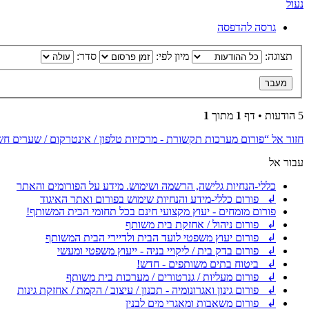
נעול
גרסה להדפסה
תצוגה:
מיון לפי:
סדר:
5 הודעות • דף
1
מתוך
1
חזור אל “פורום מערכות תקשורת - מרכזיות טלפון / אינטרקום / שערים ח
עבור אל
כללי-הנחיות גלישה, הרשמה ושימוש. מידע על הפורומים והאתר
↲ פורום כללי-מידע והנחיות שימוש בפורום ואתר האיגוד
פורום מומחים - יעוץ מקצועי חינם בכל תחומי הבית המשותף!
↲ פורום ניהול / אחזקת בית משותף
↲ פורום יעוץ משפטי לועד הבית ולדיירי הבית המשותף
↲ פורום בדק בית / ליקויי בניה - ייעוץ משפטי ומעשי
↲ ביטוח בתים משותפים - חדש!
↲ פורום מעליות / גנרטורים / מערכות בית משותף
↲ פורום גינון ואגרונומיה - תכנון / עיצוב / הקמת / אחזקת גינות
↲ פורום משאבות ומאגרי מים לבנין