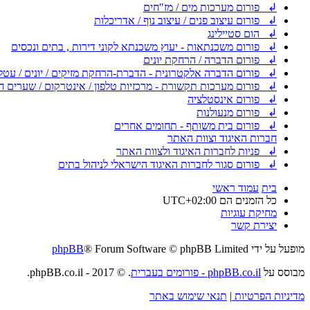
↲ פורום מערכות מים / מז"חים
↲ פורום עיצוב פנים / עיצוב נוף / אדריכלות
↲ הום סטיילינג
↲ פורום משכנתאות - יעוץ משכנתא לקוני דירות , בתים ונכסים
↲ פורום הדברה / הרחקת יונים
↲ פורום הדברה אלקטרונית - הדברת-הרחקת מזיקים / יונים / עטל
↲ פורום מערכות תקשורת - מרכזיות טלפון / אינטרקום / שערים ח
↲ פורום אינסטלציה
↲ פורום מנעולנות
↲ פורום בית משותף - תחומים אחרים
חברות האיגוד וצוות האתר
↲ פניות לחברות האיגוד ולצוות האתר
↲ פורום סגור לחברות האיגוד הישראלי לניהול בתים
בית
עמוד ראשי
כל הזמנים הם
UTC+02:00
מחיקת עוגיות
יצירת קשר
מופעל על ידי
® Forum Software © phpBB Limited
phpBB
מבוסס על
phpBB.co.il - פורומים בעברית
. © 2017 - phpBB.co.il.
מדיניות הפרטיות
|
תנאי שימוש באתר