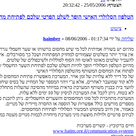
הצטרף:
25/05/2006 - 20:32:42
הטלפון הסלולרי האישי הופך לשלט הפרטי שלכם לפתיחת מח
ציטוט
שליחה
על ידי
08/06/2006 - 01:17:34
»
haimber
מהיום יש בשורה אמיתית לכל מי שיש מחסום ברשותו או שער חשמלי נגרר.
אין צורך יותר בשלטים שצמודים למחזיק המפתחות ושכל כך מסורבלים. אין
להעביר שלטים מאוטו לאוטו וזה הסוף לסוללות ולשיכפולים של שלטים.
מהיום הטלפון הסלולרי הופך להיות השלט שלכם לפתיחת השער החשמלי שב
לפתוח את המחסום המשותף מהטלפון הסלולרי האישי
של כל דייר ללא עלויות של זמן אויר. המערכת מאפשרת פתיחת המחסום ל
ללא קוד שמועבר לאחרים, אלא ע"י זיהוי המספר של המחייג על בסיס שיח
לוועד בית בבניין משותף המערכת כדאית במיוחד מהסיבה שהעלות מתחלקת ב
לא בטוח, ניתן לקבל את המערכת לניסיון של 10 ימים ללא עלות.
המערכת מתחברת לכל סוגי המחסומים והשערים החשמליים. ניתן לתכנת כ
מספרים מורשים כולל אפשרות של הוספה או החסרה מיידית של מנויים.
כאמור, אין חיוב בשימוש המכשיר הסלולרי לפתיחת המחסומים.
לבתים פרטיים ולוילות מוצעת מיני מערכת מיוחדת לכמות מנויים מעטה במח
חיים ברקוביץ - קשרים מערכות
www.batim.org.il/communication-systems