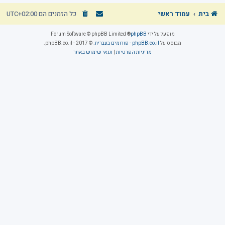
בית
עמוד ראשי
כל הזמנים הם
UTC+02:00
מופעל על ידי
phpBB
® Forum Software © phpBB Limited
מבוסס על
phpBB.co.il - פורומים בעברית
. © 2017 - phpBB.co.il.
מדיניות הפרטיות
|
תנאי שימוש באתר