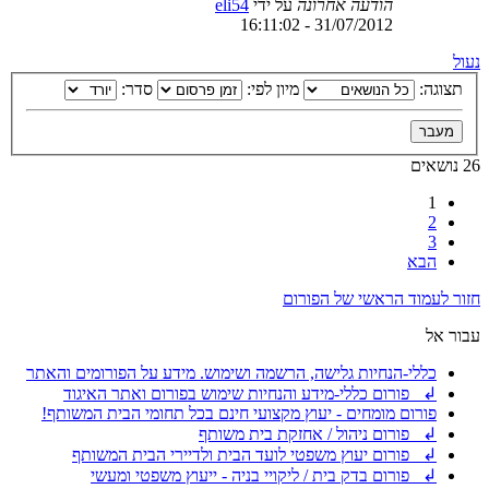
הודעה אחרונה
על ידי
eli54
31/07/2012 - 16:11:02
נעול
תצוגה:
מיון לפי:
סדר:
26 נושאים
1
2
3
הבא
חזור לעמוד הראשי של הפורום
עבור אל
כללי-הנחיות גלישה, הרשמה ושימוש. מידע על הפורומים והאתר
↲ פורום כללי-מידע והנחיות שימוש בפורום ואתר האיגוד
פורום מומחים - יעוץ מקצועי חינם בכל תחומי הבית המשותף!
↲ פורום ניהול / אחזקת בית משותף
↲ פורום יעוץ משפטי לועד הבית ולדיירי הבית המשותף
↲ פורום בדק בית / ליקויי בניה - ייעוץ משפטי ומעשי