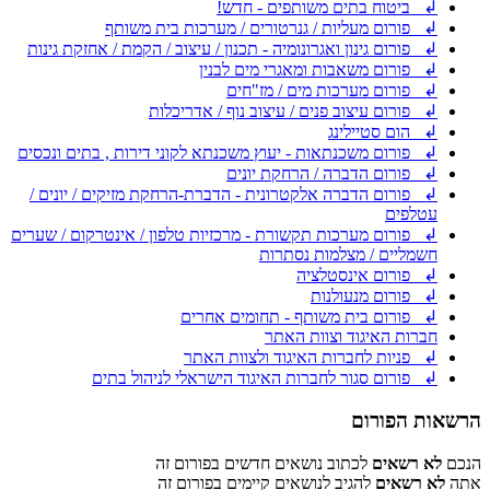
↲ ביטוח בתים משותפים - חדש!
↲ פורום מעליות / גנרטורים / מערכות בית משותף
↲ פורום גינון ואגרונומיה - תכנון / עיצוב / הקמת / אחזקת גינות
↲ פורום משאבות ומאגרי מים לבנין
↲ פורום מערכות מים / מז"חים
↲ פורום עיצוב פנים / עיצוב נוף / אדריכלות
↲ הום סטיילינג
↲ פורום משכנתאות - יעוץ משכנתא לקוני דירות , בתים ונכסים
↲ פורום הדברה / הרחקת יונים
↲ פורום הדברה אלקטרונית - הדברת-הרחקת מזיקים / יונים /
עטלפים
↲ פורום מערכות תקשורת - מרכזיות טלפון / אינטרקום / שערים
חשמליים / מצלמות נסתרות
↲ פורום אינסטלציה
↲ פורום מנעולנות
↲ פורום בית משותף - תחומים אחרים
חברות האיגוד וצוות האתר
↲ פניות לחברות האיגוד ולצוות האתר
↲ פורום סגור לחברות האיגוד הישראלי לניהול בתים
הרשאות הפורום
הנכם
לא רשאים
לכתוב נושאים חדשים בפורום זה
אתה
לא רשאים
להגיב לנושאים קיימים בפורום זה