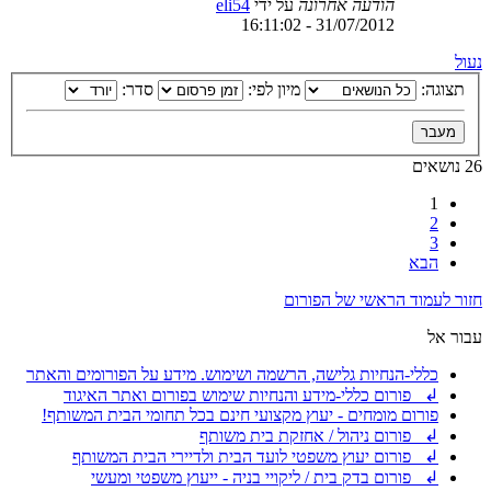
הודעה אחרונה
על ידי
eli54
31/07/2012 - 16:11:02
נעול
תצוגה:
מיון לפי:
סדר:
26 נושאים
1
2
3
הבא
חזור לעמוד הראשי של הפורום
עבור אל
כללי-הנחיות גלישה, הרשמה ושימוש. מידע על הפורומים והאתר
↲ פורום כללי-מידע והנחיות שימוש בפורום ואתר האיגוד
פורום מומחים - יעוץ מקצועי חינם בכל תחומי הבית המשותף!
↲ פורום ניהול / אחזקת בית משותף
↲ פורום יעוץ משפטי לועד הבית ולדיירי הבית המשותף
↲ פורום בדק בית / ליקויי בניה - ייעוץ משפטי ומעשי