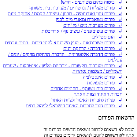
↲ ביטוח בתים משותפים - חדש!
↲ פורום מעליות / גנרטורים / מערכות בית משותף
↲ פורום גינון ואגרונומיה - תכנון / עיצוב / הקמת / אחזקת גינות
↲ פורום משאבות ומאגרי מים לבנין
↲ פורום מערכות מים / מז"חים
↲ פורום עיצוב פנים / עיצוב נוף / אדריכלות
↲ הום סטיילינג
↲ פורום משכנתאות - יעוץ משכנתא לקוני דירות , בתים ונכסים
↲ פורום הדברה / הרחקת יונים
↲ פורום הדברה אלקטרונית - הדברת-הרחקת מזיקים / יונים /
עטלפים
↲ פורום מערכות תקשורת - מרכזיות טלפון / אינטרקום / שערים
חשמליים / מצלמות נסתרות
↲ פורום אינסטלציה
↲ פורום מנעולנות
↲ פורום בית משותף - תחומים אחרים
חברות האיגוד וצוות האתר
↲ פניות לחברות האיגוד ולצוות האתר
↲ פורום סגור לחברות האיגוד הישראלי לניהול בתים
הרשאות הפורום
הנכם
לא רשאים
לכתוב נושאים חדשים בפורום זה
אתה
לא רשאים
להגיב לנושאים קיימים בפורום זה