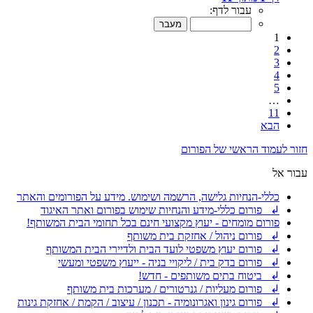
עבור לדף:
1
2
3
4
5
…
11
הבא
חזור לעמוד הראשי של הפורום
עבור אל
כללי-הנחיות גלישה, הרשמה ושימוש. מידע על הפורומים והאתר
↲ פורום כללי-מידע והנחיות שימוש בפורום ואתר האיגוד
פורום מומחים - יעוץ מקצועי חינם בכל תחומי הבית המשותף!
↲ פורום ניהול / אחזקת בית משותף
↲ פורום יעוץ משפטי לועד הבית ולדיירי הבית המשותף
↲ פורום בדק בית / ליקויי בניה - ייעוץ משפטי ומעשי
↲ ביטוח בתים משותפים - חדש!
↲ פורום מעליות / גנרטורים / מערכות בית משותף
↲ פורום גינון ואגרונומיה - תכנון / עיצוב / הקמת / אחזקת גינות