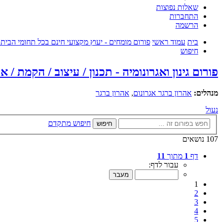
שאלות נפוצות
התחברות
הרשמה
בית
עמוד ראשי
פורום מומחים - יעוץ מקצועי חינם בכל תחומי הבית
חיפוש
פורום גינון ואגרונומיה - תכנון / עיצוב / הקמת / א
מנהלים:
אהרון ברגר אגרונום
,
אהרון ברגר
נעול
חיפוש מתקדם
חיפוש
107 נושאים
דף
1
מתוך
11
עבור לדף:
1
2
3
4
5