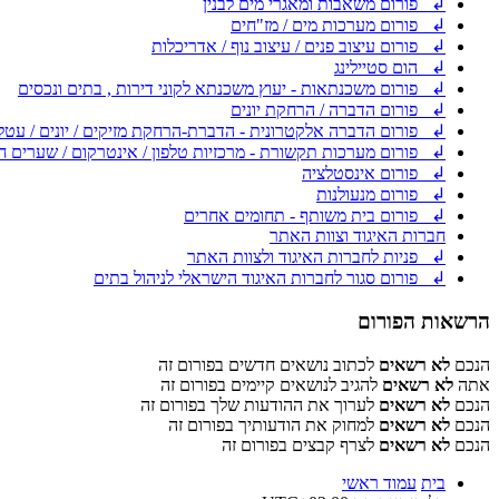
↲ פורום משאבות ומאגרי מים לבנין
↲ פורום מערכות מים / מז"חים
↲ פורום עיצוב פנים / עיצוב נוף / אדריכלות
↲ הום סטיילינג
↲ פורום משכנתאות - יעוץ משכנתא לקוני דירות , בתים ונכסים
↲ פורום הדברה / הרחקת יונים
↲ פורום הדברה אלקטרונית - הדברת-הרחקת מזיקים / יונים / עטל
↲ פורום מערכות תקשורת - מרכזיות טלפון / אינטרקום / שערים ח
↲ פורום אינסטלציה
↲ פורום מנעולנות
↲ פורום בית משותף - תחומים אחרים
חברות האיגוד וצוות האתר
↲ פניות לחברות האיגוד ולצוות האתר
↲ פורום סגור לחברות האיגוד הישראלי לניהול בתים
הרשאות הפורום
הנכם
לא רשאים
לכתוב נושאים חדשים בפורום זה
אתה
לא רשאים
להגיב לנושאים קיימים בפורום זה
הנכם
לא רשאים
לערוך את ההודעות שלך בפורום זה
הנכם
לא רשאים
למחוק את הודעותיך בפורום זה
הנכם
לא רשאים
לצרף קבצים בפורום זה
בית
עמוד ראשי