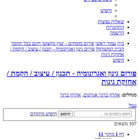
חיפוש
שאלות נפוצות
התחברות
הרשמה
בית
עמוד ראשי
פורום מומחים - יעוץ מקצועי חינם בכל תחומי
הבית המשותף!
פורום גינון ואגרונומיה - תכנון / עיצוב / הקמת /
אחזקת גינות
חיפוש
פורום גינון ואגרונומיה - תכנון / עיצוב / הקמת /
אחזקת גינות
מנהלים:
אהרון ברגר אגרונום
,
אהרון ברגר
נעול
חיפוש מתקדם
חיפוש
107 נושאים
דף
1
מתוך
11