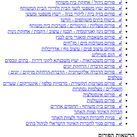
↲ פורום ניהול / אחזקת בית משותף
↲ פורום יעוץ משפטי לועד הבית ולדיירי הבית המשותף
↲ פורום בדק בית / ליקויי בניה - ייעוץ משפטי ומעשי
↲ ביטוח בתים משותפים - חדש!
↲ פורום מעליות / גנרטורים / מערכות בית משותף
↲ פורום גינון ואגרונומיה - תכנון / עיצוב / הקמת / אחזקת גינות
↲ פורום משאבות ומאגרי מים לבנין
↲ פורום מערכות מים / מז"חים
↲ פורום עיצוב פנים / עיצוב נוף / אדריכלות
↲ הום סטיילינג
↲ פורום משכנתאות - יעוץ משכנתא לקוני דירות , בתים ונכסים
↲ פורום הדברה / הרחקת יונים
↲ פורום הדברה אלקטרונית - הדברת-הרחקת מזיקים / יונים /
עטלפים
↲ פורום מערכות תקשורת - מרכזיות טלפון / אינטרקום / שערים
חשמליים / מצלמות נסתרות
↲ פורום אינסטלציה
↲ פורום מנעולנות
↲ פורום בית משותף - תחומים אחרים
חברות האיגוד וצוות האתר
↲ פניות לחברות האיגוד ולצוות האתר
↲ פורום סגור לחברות האיגוד הישראלי לניהול בתים
הרשאות הפורום