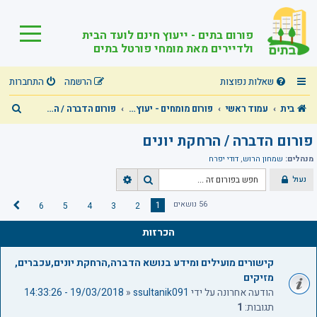
פורום בתים - ייעוץ חינם לועד הבית
ולדיירים מאת מומחי פורטל בתים
שאלות נפוצות
הרשמה
התחברות
ח
בית
עמוד ראשי
פורום מומחים - יעוץ מקצועי חינם בכל תחומי הבית המשותף!
פורום הדברה / הרחקת יונים
י
פורום הדברה / הרחקת יונים
פ
מנהלים:
שמחון הרוש
,
דודי יפרח
ו
נעול
ח
ח
ש
י
י
56 נושאים
1
6
5
4
3
2
ה
פ
פ
ב
ו
ו
הכרזות
א
ש
ש
מ
ת
קישורים מועילים ומידע בנושא הדברה,הרחקת יונים,עכברים,
ק
מזיקים
ד
הודעה אחרונה על ידי
ssultanik091
«
19/03/2018 - 14:33:26
ם
תגובות:
1