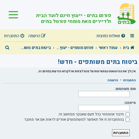
פורום בתים - ייעוץ חינם לועד הבית
ולדיירים מאת מומחי פורטל בתים
שאלות נפוצות
הרשמה
התחברות
ח
בית
עמוד ראשי
פורום מומחים - יעוץ מקצועי חינם בכל תחומי הבית המשותף!
ביטוח בתים משותפים - חדש!
י
ביטוח בתים משותפים - חדש!
פ
אין לך את ההרשאות המתאימות על מנת לצפות או לקרוא הודעות בפורום זה.
ו
התחברות
•
הרשמה
ש
שם משתמש:
סיסמה:
חיבור אוטומטי בכל פעם שאבקר ממחשב זה
בהתחברות זו אל תאפשר למשתמשים אחרים לראות אם אני מחובר