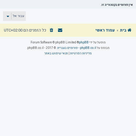
אין פורומים בקטגוריה זו.
עבור אל
בית
עמוד ראשי
כל הזמנים הם
UTC+02:00
מופעל על ידי
phpBB
® Forum Software © phpBB Limited
מבוסס על
phpBB.co.il - פורומים בעברית
. © 2017 - phpBB.co.il.
מדיניות הפרטיות
|
תנאי שימוש באתר