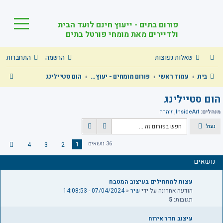
פורום בתים - ייעוץ חינם לועד הבית
ולדיירים מאת מומחי פורטל בתים
שאלות נפוצות
הרשמה
התחברות
ח
בית
עמוד ראשי
פורום מומחים - יעוץ מקצועי חינם בכל תחומי הבית המשותף!
הום סטיילינג
י
הום סטיילינג
פ
מנהלים:
InsideArt
,
זוהרה
ו
נעול
ח
ח
ש
י
י
36 נושאים
1
4
3
2
ה
פ
פ
ב
ו
ו
נושאים
א
ש
ש
מ
עצות למתחילים בעיצוב המטבח
ת
הודעה אחרונה על ידי
שיר
«
07/04/2024 - 14:08:53
ק
תגובות:
5
ד
ם
עיצוב חדר אירוח