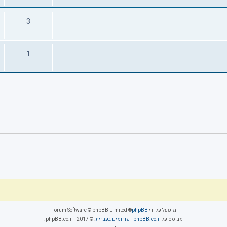
3
1
מופעל על ידי
phpBB
® Forum Software © phpBB Limited
מבוסס על
phpBB.co.il - פורומים בעברית
. © 2017 - phpBB.co.il.