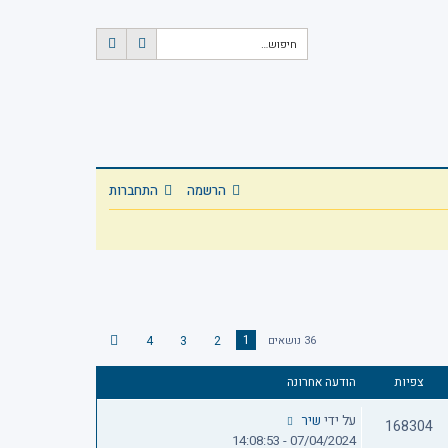
ח
ח
י
י
פ
פ
ו
ו
ש
ש
מ
ת
ק
ד
הרשמה
התחברות
ם
1
4
3
2
36 נושאים
ה
ב
א
צפיות
הודעה אחרונה
על ידי
שיר
168304
07/04/2024 - 14:08:53