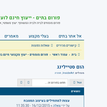
פורום בתים - ייעוץ חינם לוע
פורום מומחים לבית ולבית המשותף: יעוץ משפטי, אחזק
אל אתר בתים
בעלי מקצוע
מאמרים
קישורים מהירים
שאלות נפוצות
בית
עמוד ראשי
פורום מומחים - יעוץ מקצועי חינם ב
הום סטיילינג
מנהלים:
InsideArt
,
זוהרה
נעול
ח
ח
י
י
נושאים
פ
פ
ו
ו
עצות למתחילים בעיצוב המטבח
ש
ש
על ידי
צאלה
»
16/12/2015 - 11:35:30
מ