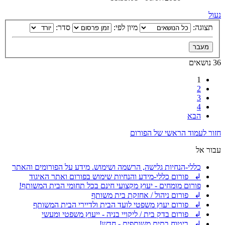
נעול
תצוגה:
מיון לפי:
סדר:
36 נושאים
1
2
3
4
הבא
חזור לעמוד הראשי של הפורום
עבור אל
כללי-הנחיות גלישה, הרשמה ושימוש. מידע על הפורומים והאתר
↲ פורום כללי-מידע והנחיות שימוש בפורום ואתר האיגוד
פורום מומחים - יעוץ מקצועי חינם בכל תחומי הבית המשותף!
↲ פורום ניהול / אחזקת בית משותף
↲ פורום יעוץ משפטי לועד הבית ולדיירי הבית המשותף
↲ פורום בדק בית / ליקויי בניה - ייעוץ משפטי ומעשי
↲ ביטוח בתים משותפים - חדש!