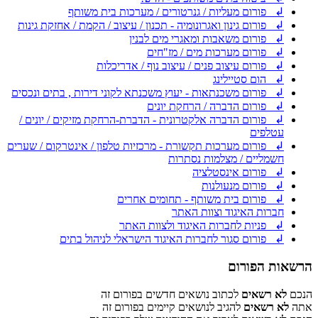
↲ פורום מעליות / גנרטורים / מערכות בית משותף
↲ פורום גינון ואגרונומיה - תכנון / עיצוב / הקמת / אחזקת גינות
↲ פורום משאבות ומאגרי מים לבנין
↲ פורום מערכות מים / מז"חים
↲ פורום עיצוב פנים / עיצוב נוף / אדריכלות
↲ הום סטיילינג
↲ פורום משכנתאות - יעוץ משכנתא לקוני דירות , בתים ונכסים
↲ פורום הדברה / הרחקת יונים
↲ פורום הדברה אלקטרונית - הדברת-הרחקת מזיקים / יונים /
עטלפים
↲ פורום מערכות תקשורת - מרכזיות טלפון / אינטרקום / שערים
חשמליים / מצלמות נסתרות
↲ פורום אינסטלציה
↲ פורום מנעולנות
↲ פורום בית משותף - תחומים אחרים
חברות האיגוד וצוות האתר
↲ פניות לחברות האיגוד ולצוות האתר
↲ פורום סגור לחברות האיגוד הישראלי לניהול בתים
הרשאות הפורום
הנכם
לא רשאים
לכתוב נושאים חדשים בפורום זה
אתה
לא רשאים
להגיב לנושאים קיימים בפורום זה