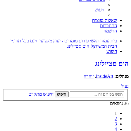
חיפוש
שאלות נפוצות
התחברות
הרשמה
בית
עמוד ראשי
פורום מומחים - יעוץ מקצועי חינם בכל תחומי
הבית המשותף!
הום סטיילינג
חיפוש
הום סטיילינג
מנהלים:
InsideArt
,
זוהרה
נעול
חיפוש מתקדם
חיפוש
36 נושאים
1
2
3
4