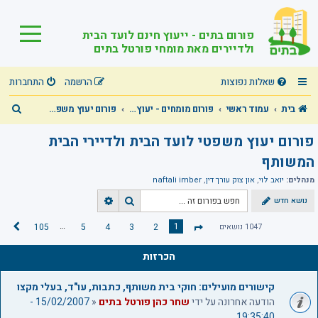
פורום בתים - ייעוץ חינם לועד הבית
ולדיירים מאת מומחי פורטל בתים
שאלות נפוצות
הרשמה
התחברות
ח
בית
עמוד ראשי
פורום מומחים - יעוץ מקצועי חינם בכל תחומי הבית המשותף!
פורום יעוץ משפטי לועד הבית ולדיירי הבית המשותף
י
פורום יעוץ משפטי לועד הבית ולדיירי הבית
פ
המשותף
ו
מנהלים:
יואב לוי
,
און צוק עורך דין
,
naftali imber
ש
נושא חדש
ח
ח
י
י
…
1
1047 נושאים
2
3
4
5
105
ה
ד
פ
פ
ב
ו
ו
ף
א
הכרזות
ש
ש
1
מ
מ
ת
קישורים מועילים: חוקי בית משותף, כתבות, עו"ד, בעלי מקצו
ת
ק
הודעה אחרונה על ידי
שחר כהן פורטל בתים
«
15/02/2007 -
ו
ד
19:35:40