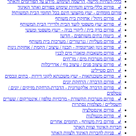
כללי-הנחיות גלישה, הרשמה ושימוש. מידע על הפורומים והאתר
↲ פורום כללי-מידע והנחיות שימוש בפורום ואתר האיגוד
פורום מומחים - יעוץ מקצועי חינם בכל תחומי הבית המשותף!
↲ פורום ניהול / אחזקת בית משותף
↲ פורום יעוץ משפטי לועד הבית ולדיירי הבית המשותף
↲ פורום בדק בית / ליקויי בניה - ייעוץ משפטי ומעשי
↲ ביטוח בתים משותפים - חדש!
↲ פורום מעליות / גנרטורים / מערכות בית משותף
↲ פורום גינון ואגרונומיה - תכנון / עיצוב / הקמת / אחזקת גינות
↲ פורום משאבות ומאגרי מים לבנין
↲ פורום מערכות מים / מז"חים
↲ פורום עיצוב פנים / עיצוב נוף / אדריכלות
↲ הום סטיילינג
↲ פורום משכנתאות - יעוץ משכנתא לקוני דירות , בתים ונכסים
↲ פורום הדברה / הרחקת יונים
↲ פורום הדברה אלקטרונית - הדברת-הרחקת מזיקים / יונים /
עטלפים
↲ פורום מערכות תקשורת - מרכזיות טלפון / אינטרקום / שערים
חשמליים / מצלמות נסתרות
↲ פורום אינסטלציה
↲ פורום מנעולנות
↲ פורום בית משותף - תחומים אחרים
חברות האיגוד וצוות האתר
↲ פניות לחברות האיגוד ולצוות האתר