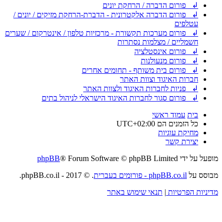
↲ פורום הדברה / הרחקת יונים
↲ פורום הדברה אלקטרונית - הדברת-הרחקת מזיקים / יונים /
עטלפים
↲ פורום מערכות תקשורת - מרכזיות טלפון / אינטרקום / שערים
חשמליים / מצלמות נסתרות
↲ פורום אינסטלציה
↲ פורום מנעולנות
↲ פורום בית משותף - תחומים אחרים
חברות האיגוד וצוות האתר
↲ פניות לחברות האיגוד ולצוות האתר
↲ פורום סגור לחברות האיגוד הישראלי לניהול בתים
בית
עמוד ראשי
כל הזמנים הם
UTC+02:00
מחיקת עוגיות
יצירת קשר
מופעל על ידי
® Forum Software © phpBB Limited
phpBB
מבוסס על
phpBB.co.il - פורומים בעברית
. © 2017 - phpBB.co.il.
מדיניות הפרטיות
|
תנאי שימוש באתר