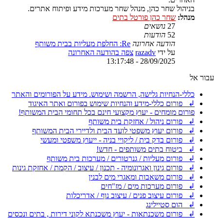
בניהול שחר כהן, מנהל שחר מערכות מידע ופיתוח אתרים.
מנהל:
שחר כהן פורטל בתים
27
נושאים
52
הודעות
הודעה אחרונה
Re: החלפת מעליות בבית משותף
על ידי
razadv
צפה בהודעה האחרונה
28/09/2025 - 13:17:48
עבור אל
כללי-הנחיות גלישה, הרשמה ושימוש. מידע על הפורומים והאתר
↲ פורום כללי-מידע והנחיות שימוש בפורום ואתר האיגוד
פורום מומחים - יעוץ מקצועי חינם בכל תחומי הבית המשותף!
↲ פורום ניהול / אחזקת בית משותף
↲ פורום יעוץ משפטי לועד הבית ולדיירי הבית המשותף
↲ פורום בדק בית / ליקויי בניה - ייעוץ משפטי ומעשי
↲ ביטוח בתים משותפים - חדש!
↲ פורום מעליות / גנרטורים / מערכות בית משותף
↲ פורום גינון ואגרונומיה - תכנון / עיצוב / הקמת / אחזקת גינות
↲ פורום משאבות ומאגרי מים לבנין
↲ פורום מערכות מים / מז"חים
↲ פורום עיצוב פנים / עיצוב נוף / אדריכלות
↲ הום סטיילינג
↲ פורום משכנתאות - יעוץ משכנתא לקוני דירות , בתים ונכסים