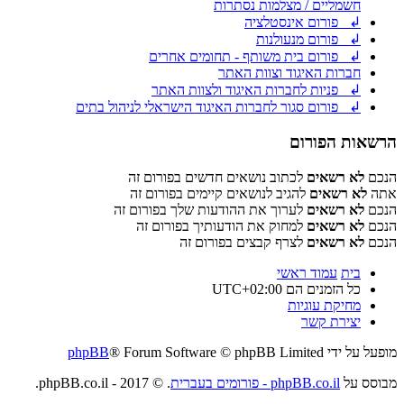
חשמליים / מצלמות נסתרות
↲ פורום אינסטלציה
↲ פורום מנעולנות
↲ פורום בית משותף - תחומים אחרים
חברות האיגוד וצוות האתר
↲ פניות לחברות האיגוד ולצוות האתר
↲ פורום סגור לחברות האיגוד הישראלי לניהול בתים
הרשאות הפורום
הנכם
לא רשאים
לכתוב נושאים חדשים בפורום זה
אתה
לא רשאים
להגיב לנושאים קיימים בפורום זה
הנכם
לא רשאים
לערוך את ההודעות שלך בפורום זה
הנכם
לא רשאים
למחוק את הודעותיך בפורום זה
הנכם
לא רשאים
לצרף קבצים בפורום זה
בית
עמוד ראשי
כל הזמנים הם
UTC+02:00
מחיקת עוגיות
יצירת קשר
מופעל על ידי
® Forum Software © phpBB Limited
phpBB
מבוסס על
phpBB.co.il - פורומים בעברית
. © 2017 - phpBB.co.il.