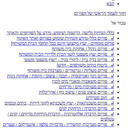
הבא
חזור לעמוד הראשי של הפורום
עבור אל
כללי-הנחיות גלישה, הרשמה ושימוש. מידע על הפורומים והאתר
↲ פורום כללי-מידע והנחיות שימוש בפורום ואתר האיגוד
פורום מומחים - יעוץ מקצועי חינם בכל תחומי הבית המשותף!
↲ פורום ניהול / אחזקת בית משותף
↲ פורום יעוץ משפטי לועד הבית ולדיירי הבית המשותף
↲ פורום בדק בית / ליקויי בניה - ייעוץ משפטי ומעשי
↲ ביטוח בתים משותפים - חדש!
↲ פורום מעליות / גנרטורים / מערכות בית משותף
↲ פורום גינון ואגרונומיה - תכנון / עיצוב / הקמת / אחזקת גינות
↲ פורום משאבות ומאגרי מים לבנין
↲ פורום מערכות מים / מז"חים
↲ פורום עיצוב פנים / עיצוב נוף / אדריכלות
↲ הום סטיילינג
↲ פורום משכנתאות - יעוץ משכנתא לקוני דירות , בתים ונכסים
↲ פורום הדברה / הרחקת יונים
↲ פורום הדברה אלקטרונית - הדברת-הרחקת מזיקים / יונים /
עטלפים
↲ פורום מערכות תקשורת - מרכזיות טלפון / אינטרקום / שערים