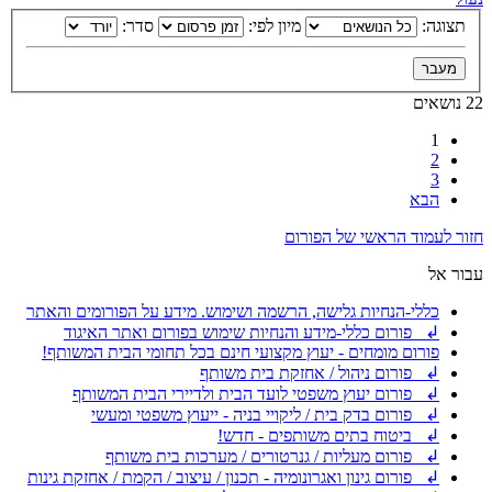
תצוגה:
מיון לפי:
סדר:
22 נושאים
1
2
3
הבא
חזור לעמוד הראשי של הפורום
עבור אל
כללי-הנחיות גלישה, הרשמה ושימוש. מידע על הפורומים והאתר
↲ פורום כללי-מידע והנחיות שימוש בפורום ואתר האיגוד
פורום מומחים - יעוץ מקצועי חינם בכל תחומי הבית המשותף!
↲ פורום ניהול / אחזקת בית משותף
↲ פורום יעוץ משפטי לועד הבית ולדיירי הבית המשותף
↲ פורום בדק בית / ליקויי בניה - ייעוץ משפטי ומעשי
↲ ביטוח בתים משותפים - חדש!
↲ פורום מעליות / גנרטורים / מערכות בית משותף
↲ פורום גינון ואגרונומיה - תכנון / עיצוב / הקמת / אחזקת גינות