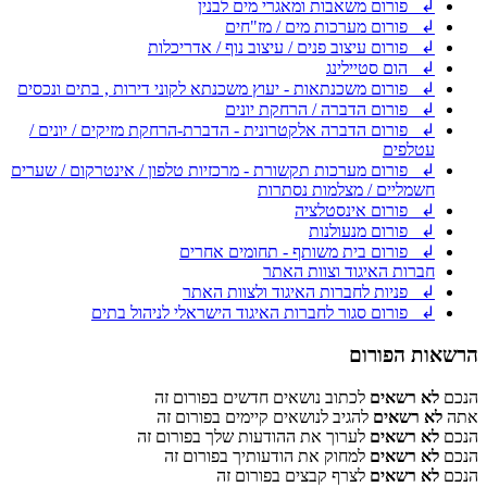
↲ פורום משאבות ומאגרי מים לבנין
↲ פורום מערכות מים / מז"חים
↲ פורום עיצוב פנים / עיצוב נוף / אדריכלות
↲ הום סטיילינג
↲ פורום משכנתאות - יעוץ משכנתא לקוני דירות , בתים ונכסים
↲ פורום הדברה / הרחקת יונים
↲ פורום הדברה אלקטרונית - הדברת-הרחקת מזיקים / יונים /
עטלפים
↲ פורום מערכות תקשורת - מרכזיות טלפון / אינטרקום / שערים
חשמליים / מצלמות נסתרות
↲ פורום אינסטלציה
↲ פורום מנעולנות
↲ פורום בית משותף - תחומים אחרים
חברות האיגוד וצוות האתר
↲ פניות לחברות האיגוד ולצוות האתר
↲ פורום סגור לחברות האיגוד הישראלי לניהול בתים
הרשאות הפורום
הנכם
לא רשאים
לכתוב נושאים חדשים בפורום זה
אתה
לא רשאים
להגיב לנושאים קיימים בפורום זה
הנכם
לא רשאים
לערוך את ההודעות שלך בפורום זה
הנכם
לא רשאים
למחוק את הודעותיך בפורום זה
הנכם
לא רשאים
לצרף קבצים בפורום זה