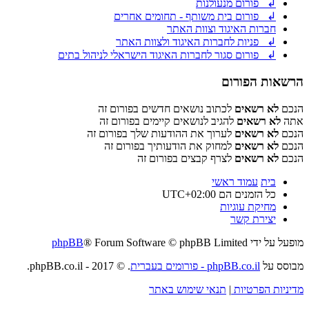
↲ פורום מנעולנות
↲ פורום בית משותף - תחומים אחרים
חברות האיגוד וצוות האתר
↲ פניות לחברות האיגוד ולצוות האתר
↲ פורום סגור לחברות האיגוד הישראלי לניהול בתים
הרשאות הפורום
הנכם
לא רשאים
לכתוב נושאים חדשים בפורום זה
אתה
לא רשאים
להגיב לנושאים קיימים בפורום זה
הנכם
לא רשאים
לערוך את ההודעות שלך בפורום זה
הנכם
לא רשאים
למחוק את הודעותיך בפורום זה
הנכם
לא רשאים
לצרף קבצים בפורום זה
בית
עמוד ראשי
כל הזמנים הם
UTC+02:00
מחיקת עוגיות
יצירת קשר
מופעל על ידי
® Forum Software © phpBB Limited
phpBB
מבוסס על
phpBB.co.il - פורומים בעברית
. © 2017 - phpBB.co.il.
מדיניות הפרטיות
|
תנאי שימוש באתר