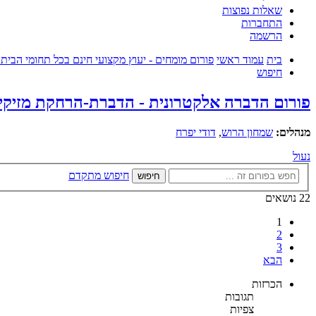
שאלות נפוצות
התחברות
הרשמה
בית
עמוד ראשי
פורום מומחים - יעוץ מקצועי חינם בכל תחומי הבית
חיפוש
פורום הדברה אלקטרונית - הדברת-הרחקת מזיקים 
מנהלים:
שמחון הרוש
,
דודי יפרח
נעול
חיפוש מתקדם
חיפוש
22 נושאים
1
2
3
הבא
הכרזות
תגובות
צפיות