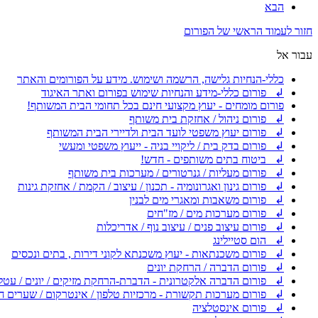
הבא
חזור לעמוד הראשי של הפורום
עבור אל
כללי-הנחיות גלישה, הרשמה ושימוש. מידע על הפורומים והאתר
↲ פורום כללי-מידע והנחיות שימוש בפורום ואתר האיגוד
פורום מומחים - יעוץ מקצועי חינם בכל תחומי הבית המשותף!
↲ פורום ניהול / אחזקת בית משותף
↲ פורום יעוץ משפטי לועד הבית ולדיירי הבית המשותף
↲ פורום בדק בית / ליקויי בניה - ייעוץ משפטי ומעשי
↲ ביטוח בתים משותפים - חדש!
↲ פורום מעליות / גנרטורים / מערכות בית משותף
↲ פורום גינון ואגרונומיה - תכנון / עיצוב / הקמת / אחזקת גינות
↲ פורום משאבות ומאגרי מים לבנין
↲ פורום מערכות מים / מז"חים
↲ פורום עיצוב פנים / עיצוב נוף / אדריכלות
↲ הום סטיילינג
↲ פורום משכנתאות - יעוץ משכנתא לקוני דירות , בתים ונכסים
↲ פורום הדברה / הרחקת יונים
↲ פורום הדברה אלקטרונית - הדברת-הרחקת מזיקים / יונים / עטל
↲ פורום מערכות תקשורת - מרכזיות טלפון / אינטרקום / שערים ח
↲ פורום אינסטלציה