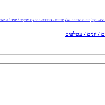
 המשותף!
פורום הדברה אלקטרונית - הדברת-הרחקת מזיקים / יונים / עטלפ
/ יונים / עטלפים