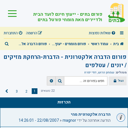
פורום בתים - ייעוץ חינם לועד הבית
ולדיירים מאת מומחי פורטל בתים
שאלות נפוצות
הרשמה
התחברות
ח
בית
עמוד ראשי
פורום מומחים - יעוץ מקצועי חינם בכל תחומי הבית המשותף!
פורום הדברה אלקטרונית - הדברת-הרחקת מזיקים / יונים / עטלפים
י
פורום הדברה אלקטרונית - הדברת-הרחקת מזיקים
פ
/ יונים / עטלפים
ו
מנהלים:
שמחון הרוש
,
דודי יפרח
ש
נעול
ח
ח
י
י
22 נושאים
1
3
2
ה
פ
פ
ב
ו
ו
הכרזות
א
ש
ש
מ
ת
הדברה אלקטרונית מהי
ק
הודעה אחרונה על ידי
magnor
«
22/08/2007 - 14:26:01
ד