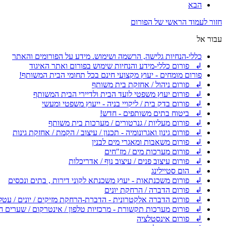
הבא
חזור לעמוד הראשי של הפורום
עבור אל
כללי-הנחיות גלישה, הרשמה ושימוש. מידע על הפורומים והאתר
↲ פורום כללי-מידע והנחיות שימוש בפורום ואתר האיגוד
פורום מומחים - יעוץ מקצועי חינם בכל תחומי הבית המשותף!
↲ פורום ניהול / אחזקת בית משותף
↲ פורום יעוץ משפטי לועד הבית ולדיירי הבית המשותף
↲ פורום בדק בית / ליקויי בניה - ייעוץ משפטי ומעשי
↲ ביטוח בתים משותפים - חדש!
↲ פורום מעליות / גנרטורים / מערכות בית משותף
↲ פורום גינון ואגרונומיה - תכנון / עיצוב / הקמת / אחזקת גינות
↲ פורום משאבות ומאגרי מים לבנין
↲ פורום מערכות מים / מז"חים
↲ פורום עיצוב פנים / עיצוב נוף / אדריכלות
↲ הום סטיילינג
↲ פורום משכנתאות - יעוץ משכנתא לקוני דירות , בתים ונכסים
↲ פורום הדברה / הרחקת יונים
↲ פורום הדברה אלקטרונית - הדברת-הרחקת מזיקים / יונים / עטל
↲ פורום מערכות תקשורת - מרכזיות טלפון / אינטרקום / שערים ח
↲ פורום אינסטלציה