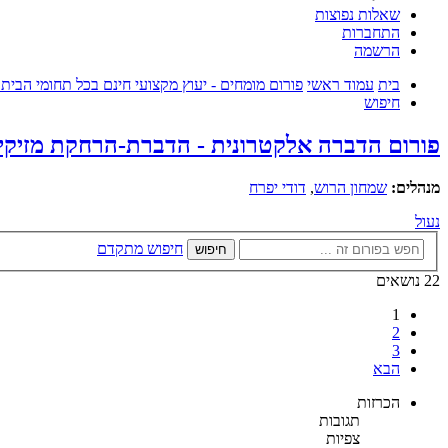
שאלות נפוצות
התחברות
הרשמה
בית
עמוד ראשי
פורום מומחים - יעוץ מקצועי חינם בכל תחומי הבית
חיפוש
פורום הדברה אלקטרונית - הדברת-הרחקת מזיקים 
מנהלים:
שמחון הרוש
,
דודי יפרח
נעול
חיפוש מתקדם
חיפוש
22 נושאים
1
2
3
הבא
הכרזות
תגובות
צפיות