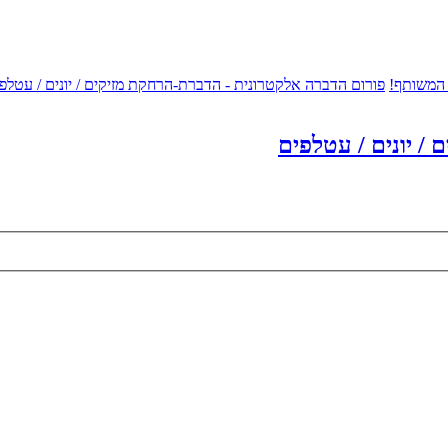
 המשותף!
פורום הדברה אלקטרונית - הדברת-הרחקת מזיקים / יונים / עטלפ
/ יונים / עטלפים