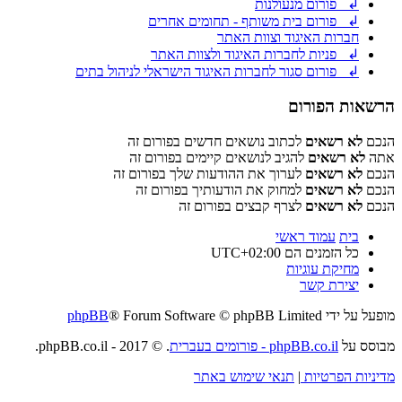
↲ פורום מנעולנות
↲ פורום בית משותף - תחומים אחרים
חברות האיגוד וצוות האתר
↲ פניות לחברות האיגוד ולצוות האתר
↲ פורום סגור לחברות האיגוד הישראלי לניהול בתים
הרשאות הפורום
הנכם
לא רשאים
לכתוב נושאים חדשים בפורום זה
אתה
לא רשאים
להגיב לנושאים קיימים בפורום זה
הנכם
לא רשאים
לערוך את ההודעות שלך בפורום זה
הנכם
לא רשאים
למחוק את הודעותיך בפורום זה
הנכם
לא רשאים
לצרף קבצים בפורום זה
בית
עמוד ראשי
כל הזמנים הם
UTC+02:00
מחיקת עוגיות
יצירת קשר
מופעל על ידי
® Forum Software © phpBB Limited
phpBB
מבוסס על
phpBB.co.il - פורומים בעברית
. © 2017 - phpBB.co.il.
מדיניות הפרטיות
|
תנאי שימוש באתר