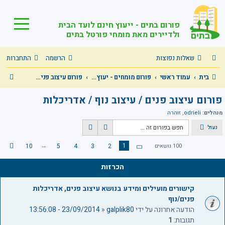
פורום בתים - ייעוץ חינם לועד הבית
ולדיירים מאת מומחי פורטל בתים
שאלות נפוצות
הרשמה
התחברות
ח
בית
עמוד ראשי
פורום מומחים - יעוץ מקצועי חינם בכל תחומי הבית המשותף!
פורום עיצוב פנים / עיצוב נוף / אדריכלות
י
פורום עיצוב פנים / עיצוב נוף / אדריכלות
פ
מנהלים:
odrieli
,
זוהרה
ו
נעול
ח
ח
ש
י
י
…
1
100 נושאים
2
3
4
5
10
ה
ד
פ
פ
ב
ו
ו
ף
א
הכרזות
ש
ש
1
מ
מ
ת
קישורים מועילים ומידע בנושא עיצוב פנים, אדריכלות
ת
ק
פנים/נוף
ו
ד
הודעה אחרונה על ידי
galplik80
«
23/09/2014 - 13:56:08
ם
ך
תגובות:
1
1