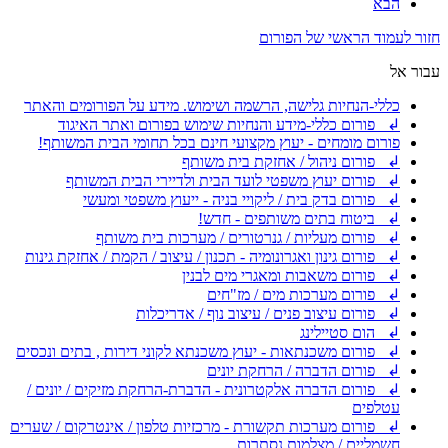
הבא
חזור לעמוד הראשי של הפורום
עבור אל
כללי-הנחיות גלישה, הרשמה ושימוש. מידע על הפורומים והאתר
↲ פורום כללי-מידע והנחיות שימוש בפורום ואתר האיגוד
פורום מומחים - יעוץ מקצועי חינם בכל תחומי הבית המשותף!
↲ פורום ניהול / אחזקת בית משותף
↲ פורום יעוץ משפטי לועד הבית ולדיירי הבית המשותף
↲ פורום בדק בית / ליקויי בניה - ייעוץ משפטי ומעשי
↲ ביטוח בתים משותפים - חדש!
↲ פורום מעליות / גנרטורים / מערכות בית משותף
↲ פורום גינון ואגרונומיה - תכנון / עיצוב / הקמת / אחזקת גינות
↲ פורום משאבות ומאגרי מים לבנין
↲ פורום מערכות מים / מז"חים
↲ פורום עיצוב פנים / עיצוב נוף / אדריכלות
↲ הום סטיילינג
↲ פורום משכנתאות - יעוץ משכנתא לקוני דירות , בתים ונכסים
↲ פורום הדברה / הרחקת יונים
↲ פורום הדברה אלקטרונית - הדברת-הרחקת מזיקים / יונים /
עטלפים
↲ פורום מערכות תקשורת - מרכזיות טלפון / אינטרקום / שערים
חשמליים / מצלמות נסתרות