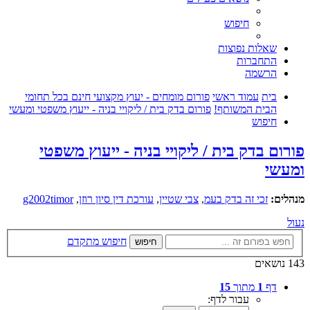
חיפוש
שאלות נפוצות
התחברות
הרשמה
בית
עמוד ראשי
פורום מומחים - יעוץ מקצועי חינם בכל תחומי
הבית המשותף!
פורום בדק בית / ליקויי בניה - ייעוץ משפטי ומעשי
חיפוש
פורום בדק בית / ליקויי בניה - ייעוץ משפטי
ומעשי
מנהלים:
זכי זה בדק בעמ
,
צבי שטיין
,
עורכת דין סיון רוזן
,
g2002timor
נעול
חיפוש מתקדם
חיפוש
143 נושאים
דף
1
מתוך
15
עבור לדף: