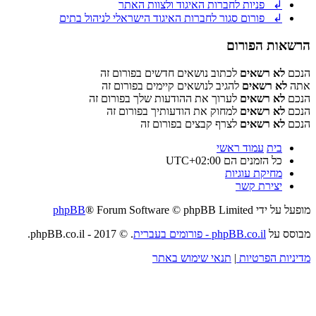
↲ פניות לחברות האיגוד ולצוות האתר
↲ פורום סגור לחברות האיגוד הישראלי לניהול בתים
הרשאות הפורום
הנכם
לא רשאים
לכתוב נושאים חדשים בפורום זה
אתה
לא רשאים
להגיב לנושאים קיימים בפורום זה
הנכם
לא רשאים
לערוך את ההודעות שלך בפורום זה
הנכם
לא רשאים
למחוק את הודעותיך בפורום זה
הנכם
לא רשאים
לצרף קבצים בפורום זה
בית
עמוד ראשי
כל הזמנים הם
UTC+02:00
מחיקת עוגיות
יצירת קשר
מופעל על ידי
® Forum Software © phpBB Limited
phpBB
מבוסס על
phpBB.co.il - פורומים בעברית
. © 2017 - phpBB.co.il.
מדיניות הפרטיות
|
תנאי שימוש באתר