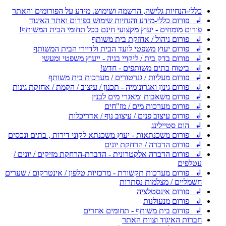
כללי-הנחיות גלישה, הרשמה ושימוש. מידע על הפורומים והאתר
↲ פורום כללי-מידע והנחיות שימוש בפורום ואתר האיגוד
פורום מומחים - יעוץ מקצועי חינם בכל תחומי הבית המשותף!
↲ פורום ניהול / אחזקת בית משותף
↲ פורום יעוץ משפטי לועד הבית ולדיירי הבית המשותף
↲ פורום בדק בית / ליקויי בניה - ייעוץ משפטי ומעשי
↲ ביטוח בתים משותפים - חדש!
↲ פורום מעליות / גנרטורים / מערכות בית משותף
↲ פורום גינון ואגרונומיה - תכנון / עיצוב / הקמת / אחזקת גינות
↲ פורום משאבות ומאגרי מים לבנין
↲ פורום מערכות מים / מז"חים
↲ פורום עיצוב פנים / עיצוב נוף / אדריכלות
↲ הום סטיילינג
↲ פורום משכנתאות - יעוץ משכנתא לקוני דירות , בתים ונכסים
↲ פורום הדברה / הרחקת יונים
↲ פורום הדברה אלקטרונית - הדברת-הרחקת מזיקים / יונים /
עטלפים
↲ פורום מערכות תקשורת - מרכזיות טלפון / אינטרקום / שערים
חשמליים / מצלמות נסתרות
↲ פורום אינסטלציה
↲ פורום מנעולנות
↲ פורום בית משותף - תחומים אחרים
חברות האיגוד וצוות האתר