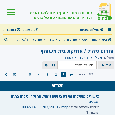
פורום בתים - ייעוץ חינם לועד הבית
ולדיירים מאת מומחי פורטל בתים
שאלות נפוצות
הרשמה
התחברות
ח
בית
עמוד ראשי
פורום מומחים - יעוץ מקצועי חינם בכל תחומי הבית המשותף!
פורום ניהול / אחזקת בית משותף
י
פורום ניהול / אחזקת בית משותף
פ
מנהלים:
יואב לוי
,
און צוק עורך דין
,
razadv
ו
נעול
ח
ח
ש
י
י
…
1
567 נושאים
2
3
4
5
57
ה
ד
פ
פ
ב
ו
ו
ף
א
הכרזות
ש
ש
1
מ
מ
ת
קישורים מועילים ומידע בנושא ניהול, אחזקה, ניקיון בתים
ת
ק
ומבנים
ו
ד
הודעה אחרונה על ידי
mnp
«
30/07/2013 - 00:45:14
ם
ך
תגובות:
1
5