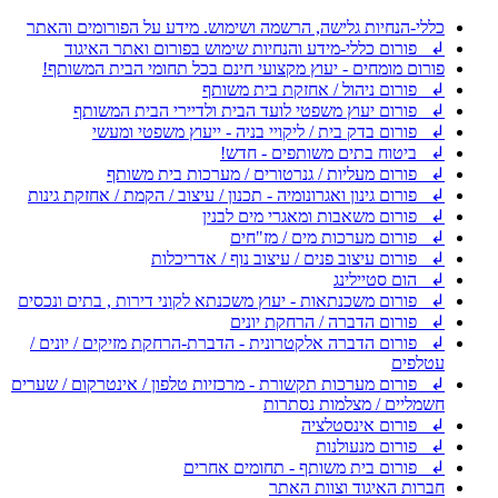
כללי-הנחיות גלישה, הרשמה ושימוש. מידע על הפורומים והאתר
↲ פורום כללי-מידע והנחיות שימוש בפורום ואתר האיגוד
פורום מומחים - יעוץ מקצועי חינם בכל תחומי הבית המשותף!
↲ פורום ניהול / אחזקת בית משותף
↲ פורום יעוץ משפטי לועד הבית ולדיירי הבית המשותף
↲ פורום בדק בית / ליקויי בניה - ייעוץ משפטי ומעשי
↲ ביטוח בתים משותפים - חדש!
↲ פורום מעליות / גנרטורים / מערכות בית משותף
↲ פורום גינון ואגרונומיה - תכנון / עיצוב / הקמת / אחזקת גינות
↲ פורום משאבות ומאגרי מים לבנין
↲ פורום מערכות מים / מז"חים
↲ פורום עיצוב פנים / עיצוב נוף / אדריכלות
↲ הום סטיילינג
↲ פורום משכנתאות - יעוץ משכנתא לקוני דירות , בתים ונכסים
↲ פורום הדברה / הרחקת יונים
↲ פורום הדברה אלקטרונית - הדברת-הרחקת מזיקים / יונים /
עטלפים
↲ פורום מערכות תקשורת - מרכזיות טלפון / אינטרקום / שערים
חשמליים / מצלמות נסתרות
↲ פורום אינסטלציה
↲ פורום מנעולנות
↲ פורום בית משותף - תחומים אחרים
חברות האיגוד וצוות האתר