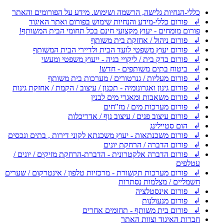
כללי-הנחיות גלישה, הרשמה ושימוש. מידע על הפורומים והאתר
↲ פורום כללי-מידע והנחיות שימוש בפורום ואתר האיגוד
פורום מומחים - יעוץ מקצועי חינם בכל תחומי הבית המשותף!
↲ פורום ניהול / אחזקת בית משותף
↲ פורום יעוץ משפטי לועד הבית ולדיירי הבית המשותף
↲ פורום בדק בית / ליקויי בניה - ייעוץ משפטי ומעשי
↲ ביטוח בתים משותפים - חדש!
↲ פורום מעליות / גנרטורים / מערכות בית משותף
↲ פורום גינון ואגרונומיה - תכנון / עיצוב / הקמת / אחזקת גינות
↲ פורום משאבות ומאגרי מים לבנין
↲ פורום מערכות מים / מז"חים
↲ פורום עיצוב פנים / עיצוב נוף / אדריכלות
↲ הום סטיילינג
↲ פורום משכנתאות - יעוץ משכנתא לקוני דירות , בתים ונכסים
↲ פורום הדברה / הרחקת יונים
↲ פורום הדברה אלקטרונית - הדברת-הרחקת מזיקים / יונים /
עטלפים
↲ פורום מערכות תקשורת - מרכזיות טלפון / אינטרקום / שערים
חשמליים / מצלמות נסתרות
↲ פורום אינסטלציה
↲ פורום מנעולנות
↲ פורום בית משותף - תחומים אחרים
חברות האיגוד וצוות האתר