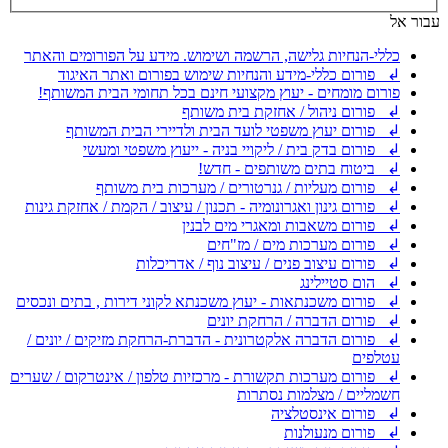
עבור אל
כללי-הנחיות גלישה, הרשמה ושימוש. מידע על הפורומים והאתר
↲ פורום כללי-מידע והנחיות שימוש בפורום ואתר האיגוד
פורום מומחים - יעוץ מקצועי חינם בכל תחומי הבית המשותף!
↲ פורום ניהול / אחזקת בית משותף
↲ פורום יעוץ משפטי לועד הבית ולדיירי הבית המשותף
↲ פורום בדק בית / ליקויי בניה - ייעוץ משפטי ומעשי
↲ ביטוח בתים משותפים - חדש!
↲ פורום מעליות / גנרטורים / מערכות בית משותף
↲ פורום גינון ואגרונומיה - תכנון / עיצוב / הקמת / אחזקת גינות
↲ פורום משאבות ומאגרי מים לבנין
↲ פורום מערכות מים / מז"חים
↲ פורום עיצוב פנים / עיצוב נוף / אדריכלות
↲ הום סטיילינג
↲ פורום משכנתאות - יעוץ משכנתא לקוני דירות , בתים ונכסים
↲ פורום הדברה / הרחקת יונים
↲ פורום הדברה אלקטרונית - הדברת-הרחקת מזיקים / יונים /
עטלפים
↲ פורום מערכות תקשורת - מרכזיות טלפון / אינטרקום / שערים
חשמליים / מצלמות נסתרות
↲ פורום אינסטלציה
↲ פורום מנעולנות