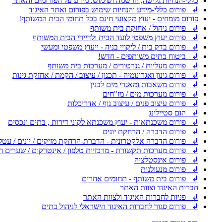
כללי-הנחיות גלישה, הרשמה ושימוש. מידע על הפורומים והאתר
↲ פורום כללי-מידע והנחיות שימוש בפורום ואתר האיגוד
פורום מומחים - יעוץ מקצועי חינם בכל תחומי הבית המשותף!
↲ פורום ניהול / אחזקת בית משותף
↲ פורום יעוץ משפטי לועד הבית ולדיירי הבית המשותף
↲ פורום בדק בית / ליקויי בניה - ייעוץ משפטי ומעשי
↲ ביטוח בתים משותפים - חדש!
↲ פורום מעליות / גנרטורים / מערכות בית משותף
↲ פורום גינון ואגרונומיה - תכנון / עיצוב / הקמת / אחזקת גינות
↲ פורום משאבות ומאגרי מים לבנין
↲ פורום מערכות מים / מז"חים
↲ פורום עיצוב פנים / עיצוב נוף / אדריכלות
↲ הום סטיילינג
↲ פורום משכנתאות - יעוץ משכנתא לקוני דירות , בתים ונכסים
↲ פורום הדברה / הרחקת יונים
↲ פורום הדברה אלקטרונית - הדברת-הרחקת מזיקים / יונים / עטל
↲ פורום מערכות תקשורת - מרכזיות טלפון / אינטרקום / שערים ח
↲ פורום אינסטלציה
↲ פורום מנעולנות
↲ פורום בית משותף - תחומים אחרים
חברות האיגוד וצוות האתר
↲ פניות לחברות האיגוד ולצוות האתר
↲ פורום סגור לחברות האיגוד הישראלי לניהול בתים