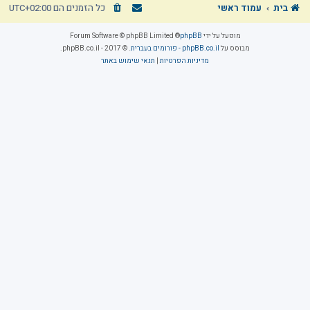
בית
עמוד ראשי
כל הזמנים הם
UTC+02:00
מופעל על ידי
phpBB
® Forum Software © phpBB Limited
מבוסס על
phpBB.co.il - פורומים בעברית
. © 2017 - phpBB.co.il.
מדיניות הפרטיות
|
תנאי שימוש באתר