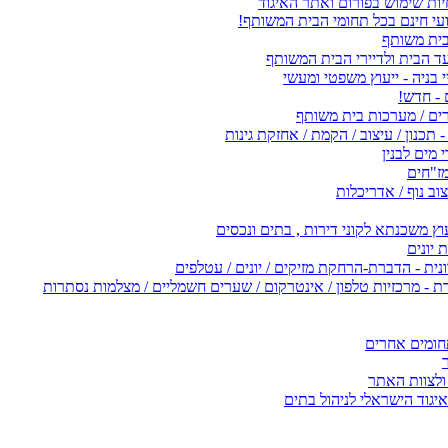
ות שימוש בפורום ואתר האיגוד
ועי חינם בכל תחומי הבית המשותף!
בית משותף
ד הבית ולדיירי הבית המשותף
 בניה - ייעוץ משפטי ומעשי
- חדש!
רים / מערכות בית משותף
- תכנון / עיצוב / הקמת / אחזקת גינות
מים לבנין
ז"חים
וב נוף / אדריכלות
 משכנתא לקוני דירות , בתים ונכסים
יונים
ת - הדברת-הרחקת מזיקים / יונים / עטלפים
- מרכזיות טלפון / אינטרקום / שערים חשמליים / מצלמות נסתרות
חומים אחרים
ולצוות האתר
גוד הישראלי לניהול בתים