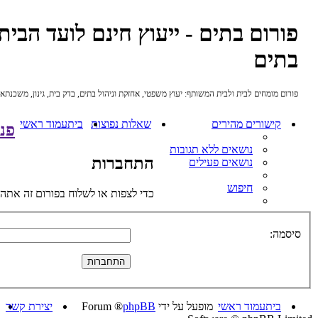
פורום בתים - ייעוץ חינם לועד הבי
בתים
פורום מומחים לבית ולבית המשותף: יעוץ משפטי, אחזקת וניהול בתים, בדק בית, גינון, משכנתאות
קישורים מהירים
שאלות נפוצות
בית
עמוד ראשי
פני
נושאים ללא תגובות
התחברות
נושאים פעילים
חיפוש
כדי לצפות או לשלוח בפורום זה אתה 
סיסמה:
בית
עמוד ראשי
מופעל על ידי
phpBB
® Forum
יצירת קשר