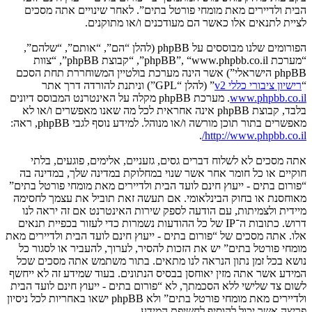
הבית ולדיירים מאת מומחי פורטל בתים”. לאחר שינויים אתה מסכים
לציית לתנאים אלו כאשר הם מעודכנים ו/או מתוקנים.
הפורומים שלנו מבוססים על phpBB (להלן “הם”, “אותם”, “שלהם”,
“מערכת phpBB”, “www.phpbb.co.il”, “קבוצת phpBB”, “צוות
phpBB הישראלי”) אשר הינה מערכת בולטיין המשוחררת תחת הסכם
“
רישיון ציבורי כללי v2
” (להלן “GPL”) וניתנת להורדה דרך אתר
www.phpbb.co.il
. מערכת phpBB מקלה על האינטרנט המבוסס דיונים
בלבד, קבוצת phpBB אינה אחראית לכל מה שאנו מאפשרים ו/או לא
מאפשרים בתור תוכן מורשה ו/או מנוהל. למידע נוסף לגבי phpBB, ראה:
.
http://www.phpbb.co.il/
אתה מסכים לא לשלוח דברים גסים, גזעניים, אלימים, פוגעים, בלתי
חוקיים או כל חומר אחר אשר שנוי במחלוקת במדינה שלך, במדינה בה
“פורום בתים - ייעוץ חינם לועד הבית ולדיירים מאת מומחי פורטל בתים”
מאוחסנת או בחוק הבינלאומי. אם תעשה זאת תוביל את עצמך לחסימה
מיידית ולצמיתות, עם הודעה לספק שירות האינטרנט אם זה יראה לנו
דרוש. כתובות ה־IP של כל ההודעות נשמרות כדי לעזור בכפיית תנאים
אלו. אתה מסכים של “פורום בתים - ייעוץ חינם לועד הבית ולדיירים מאת
מומחי פורטל בתים” יש את הזכות להסיר, לערוך, להעביר או לסגור כל
נושא בכל זמן נתון הנראה לנו מתאים. בתור משתמש אתה מסכים שכל
המידע אשר אתה מזין יאוחסן בבסיס הנתונים. בעוד שמידע זה לא ייחשף
לשום צד שלישי ללא הסכמתך, לא “פורום בתים - ייעוץ חינם לועד הבית
ולדיירים מאת מומחי פורטל בתים” ולא phpBB ישאו באחריות לכל ניסיון
פריצה אשר יכול להוסיף לחשיפת המידע.