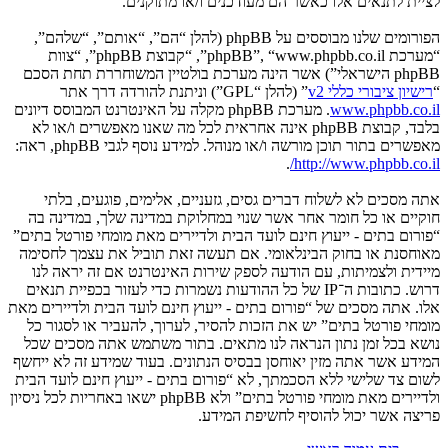
לציית לתנאים אלו כאשר הם מעודכנים ו/או מתוקנים.
הפורומים שלנו מבוססים על phpBB (להלן “הם”, “אותם”, “שלהם”,
“מערכת phpBB”, “www.phpbb.co.il”, “קבוצת phpBB”, “צוות
phpBB הישראלי”) אשר הינה מערכת בולטיין המשוחררת תחת הסכם
“
רישיון ציבורי כללי v2
” (להלן “GPL”) וניתנת להורדה דרך אתר
www.phpbb.co.il
. מערכת phpBB מקלה על האינטרנט המבוסס דיונים
בלבד, קבוצת phpBB אינה אחראית לכל מה שאנו מאפשרים ו/או לא
מאפשרים בתור תוכן מורשה ו/או מנוהל. למידע נוסף לגבי phpBB, ראה:
.
http://www.phpbb.co.il/
אתה מסכים לא לשלוח דברים גסים, גזעניים, אלימים, פוגעים, בלתי
חוקיים או כל חומר אחר אשר שנוי במחלוקת במדינה שלך, במדינה בה
“פורום בתים - ייעוץ חינם לועד הבית ולדיירים מאת מומחי פורטל בתים”
מאוחסנת או בחוק הבינלאומי. אם תעשה זאת תוביל את עצמך לחסימה
מיידית ולצמיתות, עם הודעה לספק שירות האינטרנט אם זה יראה לנו
דרוש. כתובות ה־IP של כל ההודעות נשמרות כדי לעזור בכפיית תנאים
אלו. אתה מסכים של “פורום בתים - ייעוץ חינם לועד הבית ולדיירים מאת
מומחי פורטל בתים” יש את הזכות להסיר, לערוך, להעביר או לסגור כל
נושא בכל זמן נתון הנראה לנו מתאים. בתור משתמש אתה מסכים שכל
המידע אשר אתה מזין יאוחסן בבסיס הנתונים. בעוד שמידע זה לא ייחשף
לשום צד שלישי ללא הסכמתך, לא “פורום בתים - ייעוץ חינם לועד הבית
ולדיירים מאת מומחי פורטל בתים” ולא phpBB ישאו באחריות לכל ניסיון
פריצה אשר יכול להוסיף לחשיפת המידע.