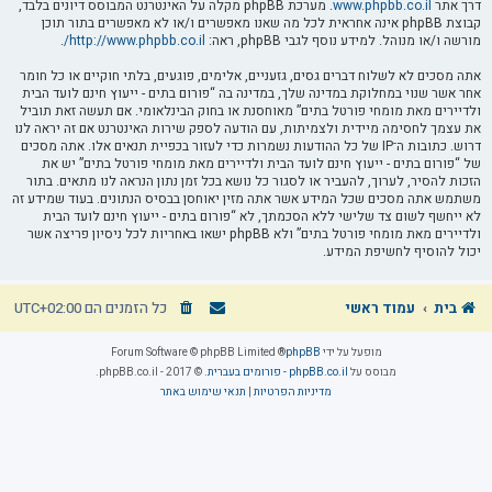
דרך אתר
www.phpbb.co.il
. מערכת phpBB מקלה על האינטרנט המבוסס דיונים בלבד,
קבוצת phpBB אינה אחראית לכל מה שאנו מאפשרים ו/או לא מאפשרים בתור תוכן
מורשה ו/או מנוהל. למידע נוסף לגבי phpBB, ראה:
http://www.phpbb.co.il/
.
אתה מסכים לא לשלוח דברים גסים, גזעניים, אלימים, פוגעים, בלתי חוקיים או כל חומר
אחר אשר שנוי במחלוקת במדינה שלך, במדינה בה “פורום בתים - ייעוץ חינם לועד הבית
ולדיירים מאת מומחי פורטל בתים” מאוחסנת או בחוק הבינלאומי. אם תעשה זאת תוביל
את עצמך לחסימה מיידית ולצמיתות, עם הודעה לספק שירות האינטרנט אם זה יראה לנו
דרוש. כתובות ה־IP של כל ההודעות נשמרות כדי לעזור בכפיית תנאים אלו. אתה מסכים
של “פורום בתים - ייעוץ חינם לועד הבית ולדיירים מאת מומחי פורטל בתים” יש את
הזכות להסיר, לערוך, להעביר או לסגור כל נושא בכל זמן נתון הנראה לנו מתאים. בתור
משתמש אתה מסכים שכל המידע אשר אתה מזין יאוחסן בבסיס הנתונים. בעוד שמידע זה
לא ייחשף לשום צד שלישי ללא הסכמתך, לא “פורום בתים - ייעוץ חינם לועד הבית
ולדיירים מאת מומחי פורטל בתים” ולא phpBB ישאו באחריות לכל ניסיון פריצה אשר
יכול להוסיף לחשיפת המידע.
בית
עמוד ראשי
כל הזמנים הם
UTC+02:00
מופעל על ידי
phpBB
® Forum Software © phpBB Limited
מבוסס על
phpBB.co.il - פורומים בעברית
. © 2017 - phpBB.co.il.
מדיניות הפרטיות
|
תנאי שימוש באתר