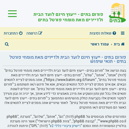
פורום בתים - ייעוץ חינם לועד הבית
ולדיירים מאת מומחי פורטל בתים
שאלות נפוצות
הרשמה
התחברות
ח
בית
עמוד ראשי
י
פורום בתים - ייעוץ חינם לועד הבית ולדיירים מאת מומחי פורטל
פ
בתים - תנאי שימוש
ו
בעת הגישה אל “פורום בתים - ייעוץ חינם לועד הבית ולדיירים מאת מומחי פורטל בתים”
(להלן “אנחנו”, “אותנו”, “שלנו”, “פורום בתים - ייעוץ חינם לועד הבית ולדיירים מאת
ש
מומחי פורטל בתים”, “https://www.batim.org.il/forum”), אתה מסכים לציית לתנאים
הבאים. אם אינך מסכים לציית לכל התנאים הבאים, אנא אל תיגש ו/או תשתמש ב־“פורום
בתים - ייעוץ חינם לועד הבית ולדיירים מאת מומחי פורטל בתים”. אנו יכולים לשנות
תנאים אלו בכל זמן נתון ונשקיע את מירב מאמצינו כדי לידע אותך, אך יהיה זה נבון מצידך
לסקור תנאים אלו בקביעות כחלק מהשימוש המתמשך ב־“פורום בתים - ייעוץ חינם לועד
הבית ולדיירים מאת מומחי פורטל בתים”. לאחר שינויים אתה מסכים לציית לתנאים אלו
כאשר הם מעודכנים ו/או מתוקנים.
הפורומים שלנו מבוססים על phpBB (להלן “הם”, “אותם”, “שלהם”, “מערכת phpBB”,
“www.phpbb.co.il”, “קבוצת phpBB”, “צוות phpBB הישראלי”) אשר הינה מערכת
בולטיין המשוחררת תחת הסכם “
רישיון ציבורי כללי v2
” (להלן “GPL”) וניתנת להורדה