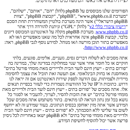
לציית לתנאים אלו כאשר הם מעודכנים ו/או מתוקנים.
הפורומים שלנו מבוססים על phpBB (להלן “הם”, “אותם”, “שלהם”,
“מערכת phpBB”, “www.phpbb.co.il”, “קבוצת phpBB”, “צוות
phpBB הישראלי”) אשר הינה מערכת בולטיין המשוחררת תחת הסכם
“
רישיון ציבורי כללי v2
” (להלן “GPL”) וניתנת להורדה דרך אתר
www.phpbb.co.il
. מערכת phpBB מקלה על האינטרנט המבוסס דיונים
בלבד, קבוצת phpBB אינה אחראית לכל מה שאנו מאפשרים ו/או לא
מאפשרים בתור תוכן מורשה ו/או מנוהל. למידע נוסף לגבי phpBB, ראה:
.
http://www.phpbb.co.il/
אתה מסכים לא לשלוח דברים גסים, גזעניים, אלימים, פוגעים, בלתי
חוקיים או כל חומר אחר אשר שנוי במחלוקת במדינה שלך, במדינה בה
“פורום בתים - ייעוץ חינם לועד הבית ולדיירים מאת מומחי פורטל בתים”
מאוחסנת או בחוק הבינלאומי. אם תעשה זאת תוביל את עצמך לחסימה
מיידית ולצמיתות, עם הודעה לספק שירות האינטרנט אם זה יראה לנו
דרוש. כתובות ה־IP של כל ההודעות נשמרות כדי לעזור בכפיית תנאים
אלו. אתה מסכים של “פורום בתים - ייעוץ חינם לועד הבית ולדיירים מאת
מומחי פורטל בתים” יש את הזכות להסיר, לערוך, להעביר או לסגור כל
נושא בכל זמן נתון הנראה לנו מתאים. בתור משתמש אתה מסכים שכל
המידע אשר אתה מזין יאוחסן בבסיס הנתונים. בעוד שמידע זה לא ייחשף
לשום צד שלישי ללא הסכמתך, לא “פורום בתים - ייעוץ חינם לועד הבית
ולדיירים מאת מומחי פורטל בתים” ולא phpBB ישאו באחריות לכל ניסיון
פריצה אשר יכול להוסיף לחשיפת המידע.