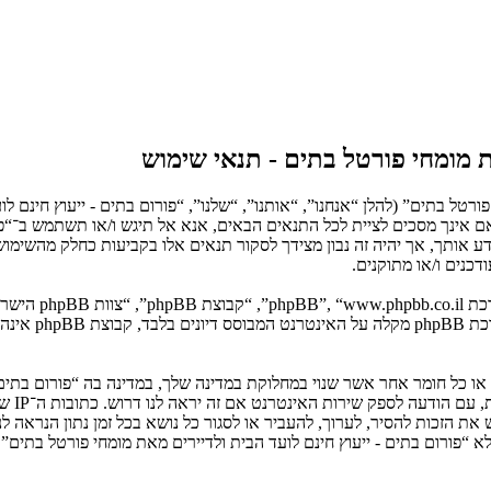
ת מומחי פורטל בתים - תנאי שימוש
ורטל בתים” (להלן “אנחנו”, “אותנו”, “שלנו”, “פורום בתים - ייעוץ חינם ל
ים לציית לתנאים הבאים. אם אינך מסכים לציית לכל התנאים הבאים, אנא אל תיגש ו/או ת
לידע אותך, אך יהיה זה נבון מצידך לסקור תנאים אלו בקביעות כחלק מהשימו
כנים ו/או מתוקנים.
. מערכת B
ם או כל חומר אחר אשר שנוי במחלוקת במדינה שלך, במדינה בה “פורום בתים 
בחוק ה
יש את הזכות להסיר, לערוך, להעביר או לסגור כל נושא בכל זמן נתון הנר