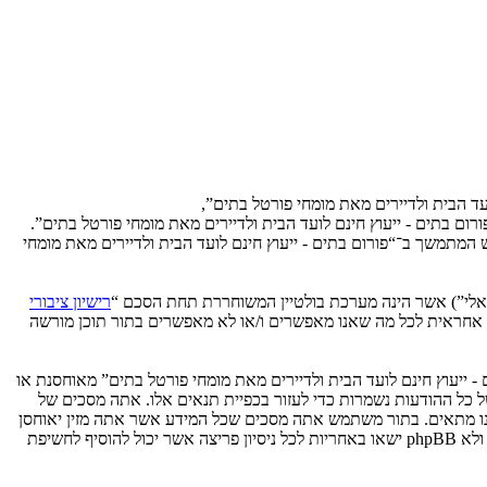
ועד הבית ולדיירים מאת מומחי פורטל בתים”,
שתמש ב־“פורום בתים - ייעוץ חינם לועד הבית ולדיירים מאת מומחי פורטל בתים”.
ש המתמשך ב־“פורום בתים - ייעוץ חינם לועד הבית ולדיירים מאת מומחי
רישיון ציבורי
phpB מקלה על האינטרנט המבוסס דיונים בלבד, קבוצת phpBB אינה אחראית לכל מה שאנו מאפשרים ו/או לא מאפשרים בתור תוכן מורשה
- ייעוץ חינם לועד הבית ולדיירים מאת מומחי פורטל בתים” מאוחסנת או
בינלאומי. אם תעשה זאת תוביל את עצמך לחסימה מיידית ולצמיתות, עם הודעה לספק שירות האינטרנט אם זה יראה לנו דרוש. כתובות ה־IP של כל ההודעות נשמרות כדי לעזור בכפיית תנאים אלו. אתה מסכים של
אה לנו מתאים. בתור משתמש אתה מסכים שכל המידע אשר אתה מזין יאוחסן
בבסיס הנתונים. בעוד שמידע זה לא ייחשף לשום צד שלישי ללא הסכמתך, לא “פורום בתים - ייעוץ חינם לועד הבית ולדיירים מאת מומחי פורטל בתים” ולא phpBB ישאו באחריות לכל ניסיון פריצה אשר יכול להוסיף לחשיפת