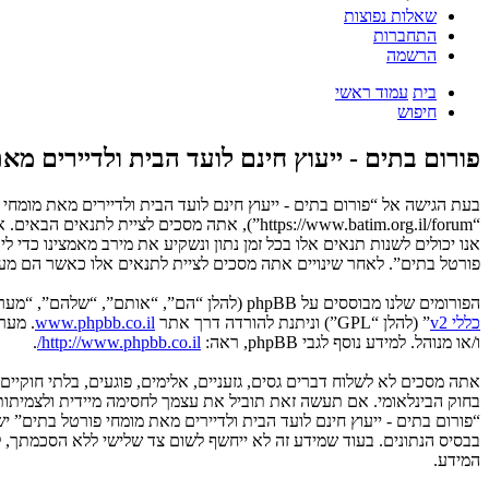
שאלות נפוצות
התחברות
הרשמה
בית
עמוד ראשי
חיפוש
פורום בתים - ייעוץ חינם לועד הבית ולדיירים מא
בעת הגישה אל “פורום בתים - ייעוץ חינם לועד הבית ולדיירים מאת מומחי פ
“https://www.batim.org.il/forum”), אתה מסכ
אנו יכולים לשנות תנאים אלו בכל זמן נתון ונשקיע את מירב מאמצינו כדי 
פורטל בתים”. לאחר שינויים אתה מסכים לציית לתנאים אלו כאשר הם מעוד
הפורומים שלנו מבוססים על phpBB (להלן “הם”, “אותם”, “שלהם”, “מערכת phpBB”, “www.phpbb.co.il”, “קבוצת phpBB”, “צוות phpBB הישראלי”) אשר הינה מערכת בולטיין המשוחררת תחת הסכם “
כללי v2
” (להלן “GPL”) וניתנת להורדה דרך אתר
www.phpbb.co.il
ו/או מנוהל. למידע נוסף לגבי phpBB, ראה:
http://www.phpbb.co.il/
.
אתה מסכים לא לשלוח דברים גסים, גזעניים, אלימים, פוגעים, בלתי חוקיי
“פורום בתים - ייעוץ חינם לועד הבית ולדיירים מאת מומחי פורטל בתים” 
המידע.