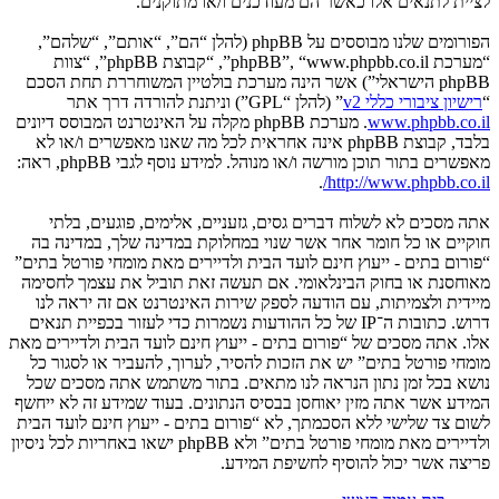
לציית לתנאים אלו כאשר הם מעודכנים ו/או מתוקנים.
הפורומים שלנו מבוססים על phpBB (להלן “הם”, “אותם”, “שלהם”,
“מערכת phpBB”, “www.phpbb.co.il”, “קבוצת phpBB”, “צוות
phpBB הישראלי”) אשר הינה מערכת בולטיין המשוחררת תחת הסכם
“
רישיון ציבורי כללי v2
” (להלן “GPL”) וניתנת להורדה דרך אתר
www.phpbb.co.il
. מערכת phpBB מקלה על האינטרנט המבוסס דיונים
בלבד, קבוצת phpBB אינה אחראית לכל מה שאנו מאפשרים ו/או לא
מאפשרים בתור תוכן מורשה ו/או מנוהל. למידע נוסף לגבי phpBB, ראה:
.
http://www.phpbb.co.il/
אתה מסכים לא לשלוח דברים גסים, גזעניים, אלימים, פוגעים, בלתי
חוקיים או כל חומר אחר אשר שנוי במחלוקת במדינה שלך, במדינה בה
“פורום בתים - ייעוץ חינם לועד הבית ולדיירים מאת מומחי פורטל בתים”
מאוחסנת או בחוק הבינלאומי. אם תעשה זאת תוביל את עצמך לחסימה
מיידית ולצמיתות, עם הודעה לספק שירות האינטרנט אם זה יראה לנו
דרוש. כתובות ה־IP של כל ההודעות נשמרות כדי לעזור בכפיית תנאים
אלו. אתה מסכים של “פורום בתים - ייעוץ חינם לועד הבית ולדיירים מאת
מומחי פורטל בתים” יש את הזכות להסיר, לערוך, להעביר או לסגור כל
נושא בכל זמן נתון הנראה לנו מתאים. בתור משתמש אתה מסכים שכל
המידע אשר אתה מזין יאוחסן בבסיס הנתונים. בעוד שמידע זה לא ייחשף
לשום צד שלישי ללא הסכמתך, לא “פורום בתים - ייעוץ חינם לועד הבית
ולדיירים מאת מומחי פורטל בתים” ולא phpBB ישאו באחריות לכל ניסיון
פריצה אשר יכול להוסיף לחשיפת המידע.