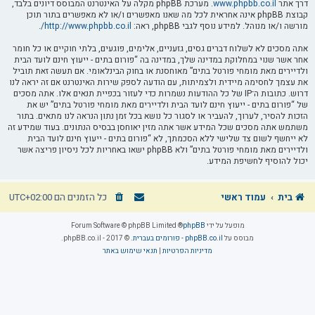
דרך אתר
www.phpbb.co.il
. מערכת phpBB מקלה על האינטרנט המבוסס דיונים בלבד,
קבוצת phpBB אינה אחראית לכל מה שאנו מאפשרים ו/או לא מאפשרים בתור תוכן
מורשה ו/או מנוהל. למידע נוסף לגבי phpBB, ראה:
http://www.phpbb.co.il/
.
אתה מסכים לא לשלוח דברים גסים, גזעניים, אלימים, פוגעים, בלתי חוקיים או כל חומר
אחר אשר שנוי במחלוקת במדינה שלך, במדינה בה “פורום בתים - ייעוץ חינם לועד הבית
ולדיירים מאת מומחי פורטל בתים” מאוחסנת או בחוק הבינלאומי. אם תעשה זאת תוביל
את עצמך לחסימה מיידית ולצמיתות, עם הודעה לספק שירות האינטרנט אם זה יראה לנו
דרוש. כתובות ה־IP של כל ההודעות נשמרות כדי לעזור בכפיית תנאים אלו. אתה מסכים
של “פורום בתים - ייעוץ חינם לועד הבית ולדיירים מאת מומחי פורטל בתים” יש את
הזכות להסיר, לערוך, להעביר או לסגור כל נושא בכל זמן נתון הנראה לנו מתאים. בתור
משתמש אתה מסכים שכל המידע אשר אתה מזין יאוחסן בבסיס הנתונים. בעוד שמידע זה
לא ייחשף לשום צד שלישי ללא הסכמתך, לא “פורום בתים - ייעוץ חינם לועד הבית
ולדיירים מאת מומחי פורטל בתים” ולא phpBB ישאו באחריות לכל ניסיון פריצה אשר
יכול להוסיף לחשיפת המידע.
בית
עמוד ראשי
כל הזמנים הם
UTC+02:00
מופעל על ידי
phpBB
® Forum Software © phpBB Limited
מבוסס על
phpBB.co.il - פורומים בעברית
. © 2017 - phpBB.co.il.
מדיניות הפרטיות
|
תנאי שימוש באתר