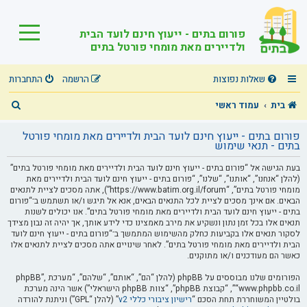
פורום בתים - ייעוץ חינם לועד הבית
ולדיירים מאת מומחי פורטל בתים
שאלות נפוצות
הרשמה
התחברות
ח
בית
עמוד ראשי
י
פורום בתים - ייעוץ חינם לועד הבית ולדיירים מאת מומחי פורטל
פ
בתים - תנאי שימוש
ו
בעת הגישה אל “פורום בתים - ייעוץ חינם לועד הבית ולדיירים מאת מומחי פורטל בתים”
(להלן “אנחנו”, “אותנו”, “שלנו”, “פורום בתים - ייעוץ חינם לועד הבית ולדיירים מאת
ש
מומחי פורטל בתים”, “https://www.batim.org.il/forum”), אתה מסכים לציית לתנאים
הבאים. אם אינך מסכים לציית לכל התנאים הבאים, אנא אל תיגש ו/או תשתמש ב־“פורום
בתים - ייעוץ חינם לועד הבית ולדיירים מאת מומחי פורטל בתים”. אנו יכולים לשנות
תנאים אלו בכל זמן נתון ונשקיע את מירב מאמצינו כדי לידע אותך, אך יהיה זה נבון מצידך
לסקור תנאים אלו בקביעות כחלק מהשימוש המתמשך ב־“פורום בתים - ייעוץ חינם לועד
הבית ולדיירים מאת מומחי פורטל בתים”. לאחר שינויים אתה מסכים לציית לתנאים אלו
כאשר הם מעודכנים ו/או מתוקנים.
הפורומים שלנו מבוססים על phpBB (להלן “הם”, “אותם”, “שלהם”, “מערכת phpBB”,
“www.phpbb.co.il”, “קבוצת phpBB”, “צוות phpBB הישראלי”) אשר הינה מערכת
בולטיין המשוחררת תחת הסכם “
רישיון ציבורי כללי v2
” (להלן “GPL”) וניתנת להורדה