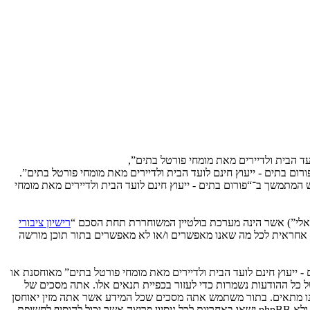
ועד הבית ולדיירים מאת מומחי פורטל בתים”,
שתמש ב־“פורום בתים - ייעוץ חינם לועד הבית ולדיירים מאת מומחי פורטל בתים”.
ש המתמשך ב־“פורום בתים - ייעוץ חינם לועד הבית ולדיירים מאת מומחי
רישיון ציבורי
phpB מקלה על האינטרנט המבוסס דיונים בלבד, קבוצת phpBB אינה אחראית לכל מה שאנו מאפשרים ו/או לא מאפשרים בתור תוכן מורשה
- ייעוץ חינם לועד הבית ולדיירים מאת מומחי פורטל בתים” מאוחסנת או
בינלאומי. אם תעשה זאת תוביל את עצמך לחסימה מיידית ולצמיתות, עם הודעה לספק שירות האינטרנט אם זה יראה לנו דרוש. כתובות ה־IP של כל ההודעות נשמרות כדי לעזור בכפיית תנאים אלו. אתה מסכים של
אה לנו מתאים. בתור משתמש אתה מסכים שכל המידע אשר אתה מזין יאוחסן
בבסיס הנתונים. בעוד שמידע זה לא ייחשף לשום צד שלישי ללא הסכמתך, לא “פורום בתים - ייעוץ חינם לועד הבית ולדיירים מאת מומחי פורטל בתים” ולא phpBB ישאו באחריות לכל ניסיון פריצה אשר יכול להוסיף לחשיפת