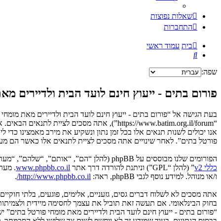
שאלות נפוצות
התחברות
בית
עמוד ראשי
חיפוש
שפה:
פורום בתים - ייעוץ חינם לועד הבית ולדיירים מ
בעת הגישה אל “פורום בתים - ייעוץ חינם לועד הבית ולדיירים מאת מומחי פ
“https://www.batim.org.il/forum”), אתה מסכ
אנו יכולים לשנות תנאים אלו בכל זמן נתון ונשקיע את מירב מאמצינו כדי 
פורטל בתים”. לאחר שינויים אתה מסכים לציית לתנאים אלו כאשר הם מעוד
הפורומים שלנו מבוססים על phpBB (להלן “הם”, “אותם”, “שלהם”, “מערכת phpBB”, “www.phpbb.co.il”, “קבוצת phpBB”, “צוות phpBB הישראלי”) אשר הינה מערכת בולטיין המשוחררת תחת הסכם “
כללי v2
” (להלן “GPL”) וניתנת להורדה דרך אתר
www.phpbb.co.il
ו/או מנוהל. למידע נוסף לגבי phpBB, ראה:
http://www.phpbb.co.il/
.
אתה מסכים לא לשלוח דברים גסים, גזעניים, אלימים, פוגעים, בלתי חוקיי
“פורום בתים - ייעוץ חינם לועד הבית ולדיירים מאת מומחי פורטל בתים” 