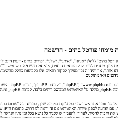
את מומחי פורטל בתים - הרשמה
ורטל בתים” (להלן “אנחנו”, “אותנו”, “שלנו”, “פורום בתים - ייעוץ חינם ל
ים לציית לתנאים הבאים. אם אינך מסכים לציית לכל התנאים הבאים, אנא אל תיגש ו/או ת
לידע אותך, אך יהיה זה נבון מצידך לסקור תנאים אלו בקביעות כחלק מהשימו
כנים ו/או מתוקנים.
. מערכת B
ם או כל חומר אחר אשר שנוי במחלוקת במדינה שלך, במדינה בה “פורום בתים 
בחוק ה
יש את הזכות להסיר, לערוך, להעביר או לסגור כל נושא בכל זמן נתון הנר