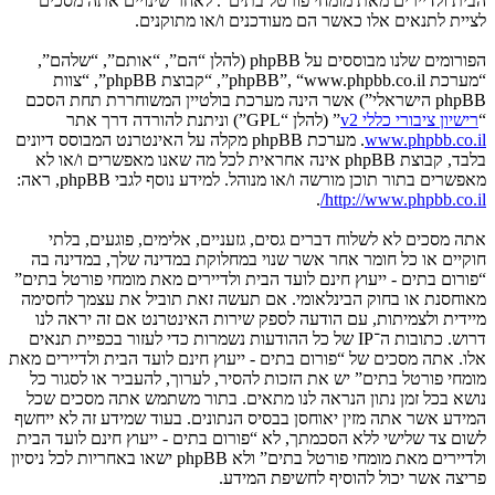
הבית ולדיירים מאת מומחי פורטל בתים”. לאחר שינויים אתה מסכים
לציית לתנאים אלו כאשר הם מעודכנים ו/או מתוקנים.
הפורומים שלנו מבוססים על phpBB (להלן “הם”, “אותם”, “שלהם”,
“מערכת phpBB”, “www.phpbb.co.il”, “קבוצת phpBB”, “צוות
phpBB הישראלי”) אשר הינה מערכת בולטיין המשוחררת תחת הסכם
“
רישיון ציבורי כללי v2
” (להלן “GPL”) וניתנת להורדה דרך אתר
www.phpbb.co.il
. מערכת phpBB מקלה על האינטרנט המבוסס דיונים
בלבד, קבוצת phpBB אינה אחראית לכל מה שאנו מאפשרים ו/או לא
מאפשרים בתור תוכן מורשה ו/או מנוהל. למידע נוסף לגבי phpBB, ראה:
.
http://www.phpbb.co.il/
אתה מסכים לא לשלוח דברים גסים, גזעניים, אלימים, פוגעים, בלתי
חוקיים או כל חומר אחר אשר שנוי במחלוקת במדינה שלך, במדינה בה
“פורום בתים - ייעוץ חינם לועד הבית ולדיירים מאת מומחי פורטל בתים”
מאוחסנת או בחוק הבינלאומי. אם תעשה זאת תוביל את עצמך לחסימה
מיידית ולצמיתות, עם הודעה לספק שירות האינטרנט אם זה יראה לנו
דרוש. כתובות ה־IP של כל ההודעות נשמרות כדי לעזור בכפיית תנאים
אלו. אתה מסכים של “פורום בתים - ייעוץ חינם לועד הבית ולדיירים מאת
מומחי פורטל בתים” יש את הזכות להסיר, לערוך, להעביר או לסגור כל
נושא בכל זמן נתון הנראה לנו מתאים. בתור משתמש אתה מסכים שכל
המידע אשר אתה מזין יאוחסן בבסיס הנתונים. בעוד שמידע זה לא ייחשף
לשום צד שלישי ללא הסכמתך, לא “פורום בתים - ייעוץ חינם לועד הבית
ולדיירים מאת מומחי פורטל בתים” ולא phpBB ישאו באחריות לכל ניסיון
פריצה אשר יכול להוסיף לחשיפת המידע.