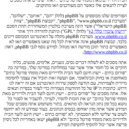
הבית ולדיירים מאת מומחי פורטל בתים”. לאחר שינויים אתה מסכים
לציית לתנאים אלו כאשר הם מעודכנים ו/או מתוקנים.
הפורומים שלנו מבוססים על phpBB (להלן “הם”, “אותם”, “שלהם”,
“מערכת phpBB”, “www.phpbb.co.il”, “קבוצת phpBB”, “צוות
phpBB הישראלי”) אשר הינה מערכת בולטיין המשוחררת תחת הסכם
“
רישיון ציבורי כללי v2
” (להלן “GPL”) וניתנת להורדה דרך אתר
www.phpbb.co.il
. מערכת phpBB מקלה על האינטרנט המבוסס דיונים
בלבד, קבוצת phpBB אינה אחראית לכל מה שאנו מאפשרים ו/או לא
מאפשרים בתור תוכן מורשה ו/או מנוהל. למידע נוסף לגבי phpBB, ראה:
.
http://www.phpbb.co.il/
אתה מסכים לא לשלוח דברים גסים, גזעניים, אלימים, פוגעים, בלתי
חוקיים או כל חומר אחר אשר שנוי במחלוקת במדינה שלך, במדינה בה
“פורום בתים - ייעוץ חינם לועד הבית ולדיירים מאת מומחי פורטל בתים”
מאוחסנת או בחוק הבינלאומי. אם תעשה זאת תוביל את עצמך לחסימה
מיידית ולצמיתות, עם הודעה לספק שירות האינטרנט אם זה יראה לנו
דרוש. כתובות ה־IP של כל ההודעות נשמרות כדי לעזור בכפיית תנאים
אלו. אתה מסכים של “פורום בתים - ייעוץ חינם לועד הבית ולדיירים מאת
מומחי פורטל בתים” יש את הזכות להסיר, לערוך, להעביר או לסגור כל
נושא בכל זמן נתון הנראה לנו מתאים. בתור משתמש אתה מסכים שכל
המידע אשר אתה מזין יאוחסן בבסיס הנתונים. בעוד שמידע זה לא ייחשף
לשום צד שלישי ללא הסכמתך, לא “פורום בתים - ייעוץ חינם לועד הבית
ולדיירים מאת מומחי פורטל בתים” ולא phpBB ישאו באחריות לכל ניסיון
פריצה אשר יכול להוסיף לחשיפת המידע.