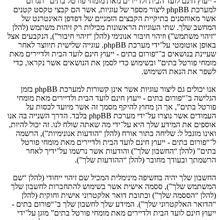
- ייעוץ חינם לועד הבית ולדיירים מאת מומחי פורטל בתים” תגרום
למערכת phpBB ליצור מספר של עוגיות, אשר הם קבצי טקסט קטנים
אשר מאוחסנים בתיקיית הקבצים הזמניים של דפדפן האינטרנט של
המחשב שלך. שתי העוגיות הראשונות מכילות רק זיהות משתמש (להלן
“זיהוי משתמש”) וזיהוי חיבור אנונימי (להלן “זיהוי חיבור”), הנקבעים אצל
באופן אוטומטי על־ידי מערכת phpBB. עוגייה שלישית תיווצר לאחר
שעיינת בנושאים ב־“פורום בתים - ייעוץ חינם לועד הבית ולדיירים מאת
מומחי פורטל בתים” ובשימוש כדי לסמן את הנושאים אשר נקראו, כדי
לשפר את הנאת השימוש.
אנו יכולים גם ליצור עוגיות אשר אינן קשורות למערכת phpBB בזמן
הגלישה ב־“פורום בתים - ייעוץ חינם לועד הבית ולדיירים מאת מומחי
פורטל בתים”, אך הן מחוץ להיקף מסמך זה אשר מיועד לכסות על
העמודים אשר נוצרו על־ידי מערכת phpBB בלבד. הדרך השנייה בה אנו
אוספים את המידע שלך היא על־ידי מה שאתה שולח לנו. זה יכול להיות,
ואינו מוגבל ל: שליחה בתור אורח (להלן “הודעות אנונימיות”), הרשמה
ל־“פורום בתים - ייעוץ חינם לועד הבית ולדיירים מאת מומחי פורטל
בתים” (להלן “החשבון שלך”) והודעות אשר נרשמו על־ידיך לאחר
הרשמתך ובעודך מחובר (להלן “ההודעות שלך”).
החשבון שלך יהיה בחשיפה מינימלית המכיל שם זיהוי ייחודי (להלן “שם
המשתמש שלך”), ססמה אישית אשר בשימוש להתחברות לחשבון שלך
(להלן “הססמה שלך”) וכתובת דואר אלקטרוני אישית וחוקית (להלן
“הדואר האלקטרוני שלך”). המידע שלך לחשבון שלך ב־“פורום בתים -
ייעוץ חינם לועד הבית ולדיירים מאת מומחי פורטל בתים” מוגן על־ידי