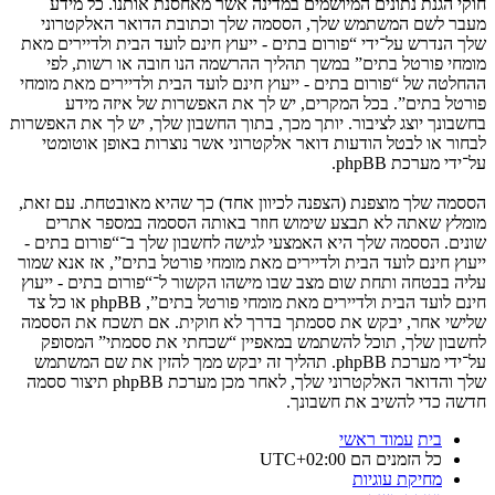
חוקי הגנת נתונים המיושמים במדינה אשר מאחסנת אותנו. כל מידע
מעבר לשם המשתמש שלך, הססמה שלך וכתובת הדואר האלקטרוני
שלך הנדרש על־ידי “פורום בתים - ייעוץ חינם לועד הבית ולדיירים מאת
מומחי פורטל בתים” במשך תהליך ההרשמה הנו חובה או רשות, לפי
ההחלטה של “פורום בתים - ייעוץ חינם לועד הבית ולדיירים מאת מומחי
פורטל בתים”. בכל המקרים, יש לך את האפשרות של איזה מידע
בחשבונך יוצג לציבור. יותך מכך, בתוך החשבון שלך, יש לך את האפשרות
לבחור או לבטל הודעות דואר אלקטרוני אשר נוצרות באופן אוטומטי
על־ידי מערכת phpBB.
הססמה שלך מוצפנת (הצפנה לכיוון אחד) כך שהיא מאובטחת. עם זאת,
מומלץ שאתה לא תבצע שימוש חוזר באותה הססמה במספר אתרים
שונים. הססמה שלך היא האמצעי לגישה לחשבון שלך ב־“פורום בתים -
ייעוץ חינם לועד הבית ולדיירים מאת מומחי פורטל בתים”, אז אנא שמור
עליה בבטחה ותחת שום מצב שבו מישהו הקשור ל־“פורום בתים - ייעוץ
חינם לועד הבית ולדיירים מאת מומחי פורטל בתים”, phpBB או כל צד
שלישי אחר, יבקש את ססמתך בדרך לא חוקית. אם תשכח את הססמה
לחשבון שלך, תוכל להשתמש במאפיין “שכחתי את ססמתי” המסופק
על־ידי מערכת phpBB. תהליך זה יבקש ממך להזין את שם המשתמש
שלך והדואר האלקטרוני שלך, לאחר מכן מערכת phpBB תיצור ססמה
חדשה כדי להשיב את חשבונך.
בית
עמוד ראשי
כל הזמנים הם
UTC+02:00
מחיקת עוגיות